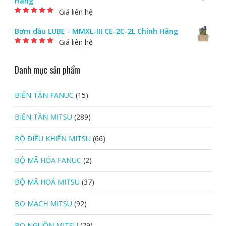
Hãng
Giá liên hệ
Được xếp hạng
5.00
5 sao
Bơm dầu LUBE - MMXL-III CE-2C-2L Chính Hãng
Giá liên hệ
Được xếp hạng
5.00
5 sao
Danh mục sản phẩm
BIẾN TẦN FANUC
(15)
BIẾN TẦN MITSU
(289)
BỘ ĐIỀU KHIỂN MITSU
(66)
BỘ MÃ HÓA FANUC
(2)
BỘ MÃ HOÁ MITSU
(37)
BO MẠCH MITSU
(92)
BO NGUỒN MITSU
(79)