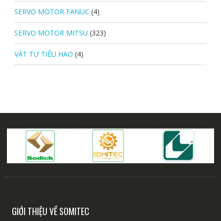
SERVO MOTOR FANUC
(4)
SERVO MOTOR MITSU
(323)
VẬT TƯ TIÊU HAO
(4)
GIỚI THIỆU VỀ SOMITEC