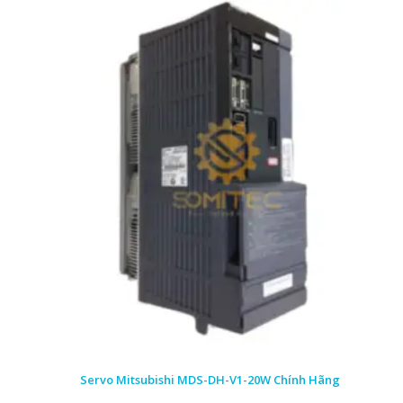
Servo Mitsubishi MDS-DH-V1-20W Chính Hãng