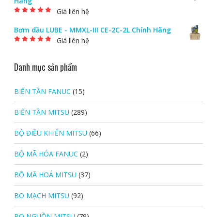
Hãng
Giá liên hệ
Được xếp hạng
5.00
5 sao
Bơm dầu LUBE - MMXL-III CE-2C-2L Chính Hãng
Giá liên hệ
Được xếp hạng
5.00
5 sao
Danh mục sản phẩm
BIẾN TẦN FANUC
(15)
BIẾN TẦN MITSU
(289)
BỘ ĐIỀU KHIỂN MITSU
(66)
BỘ MÃ HÓA FANUC
(2)
BỘ MÃ HOÁ MITSU
(37)
BO MẠCH MITSU
(92)
BO NGUỒN MITSU
(79)