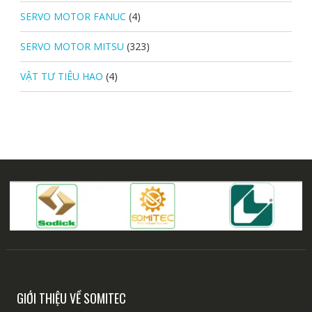
SERVO MOTOR FANUC
(4)
SERVO MOTOR MITSU
(323)
VẬT TƯ TIÊU HAO
(4)
GIỚI THIỆU VỀ SOMITEC