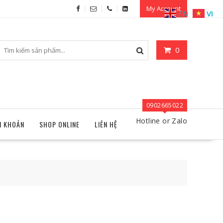
My Account
EN
VI
0
0902665022
Hotline or Zalo
I KHOẢN
SHOP ONLINE
LIÊN HỆ