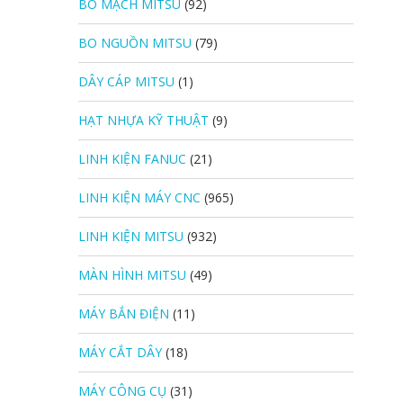
BO MẠCH MITSU
(92)
BO NGUỒN MITSU
(79)
DÂY CÁP MITSU
(1)
HẠT NHỰA KỸ THUẬT
(9)
LINH KIỆN FANUC
(21)
LINH KIỆN MÁY CNC
(965)
LINH KIỆN MITSU
(932)
MÀN HÌNH MITSU
(49)
MÁY BẮN ĐIỆN
(11)
MÁY CẮT DÂY
(18)
MÁY CÔNG CỤ
(31)