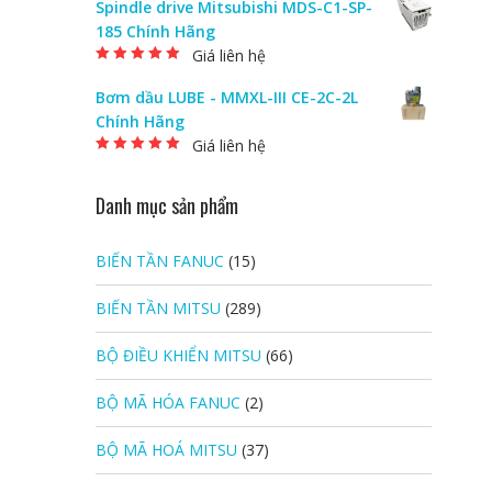
Spindle drive Mitsubishi MDS-C1-SP-
185 Chính Hãng
Giá liên hệ
Được xếp hạng
5.00
5 sao
Bơm dầu LUBE - MMXL-III CE-2C-2L
Chính Hãng
Giá liên hệ
Được xếp hạng
5.00
5 sao
Danh mục sản phẩm
BIẾN TẦN FANUC
(15)
BIẾN TẦN MITSU
(289)
BỘ ĐIỀU KHIỂN MITSU
(66)
BỘ MÃ HÓA FANUC
(2)
BỘ MÃ HOÁ MITSU
(37)