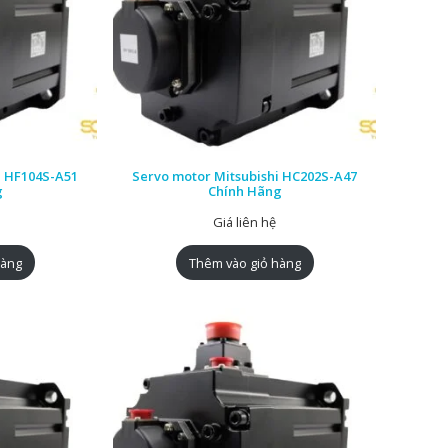
i HF104S-A51
Servo motor Mitsubishi HC202S-A47
g
Chính Hãng
Giá liên hệ
hàng
Thêm vào giỏ hàng