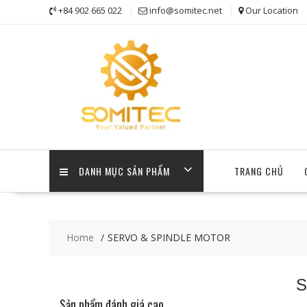
Skip
+84 902 665 022
info@somitec.net
Our Location
to
content
DANH MỤC SẢN PHẨM
TRANG CHỦ
Home
SERVO & SPINDLE MOTOR
S
Sản phẩm đánh giá cao