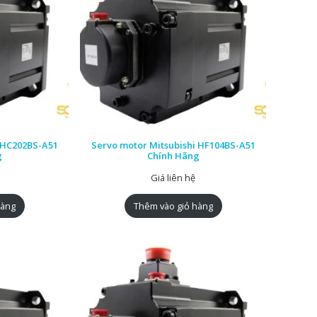
i HC202BS-A51
Servo motor Mitsubishi HF104BS-A51
g
Chính Hãng
Giá liên hệ
hàng
Thêm vào giỏ hàng