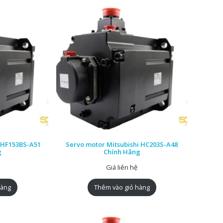
i HF153BS-A51
Servo motor Mitsubishi HC203S-A48
g
Chính Hãng
Giá liên hệ
hàng
Thêm vào giỏ hàng