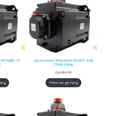
i HF104BT-SZ
Servo motor Mitsubishi HC203T-A48
g
Chính Hãng
Giá liên hệ
hàng
Thêm vào giỏ hàng