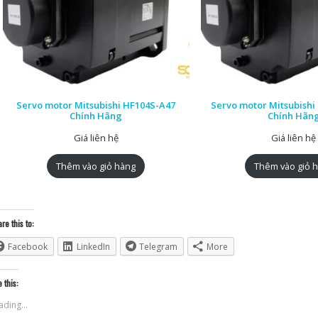
Servo motor Mitsubishi HF104S-A47
Servo motor Mitsubish
Chính Hãng
Chính Hãn
Giá liên hệ
Giá liên hệ
Thêm vào giỏ hàng
Thêm vào giỏ 
re this to:
Facebook
LinkedIn
Telegram
More
e this:
ading...