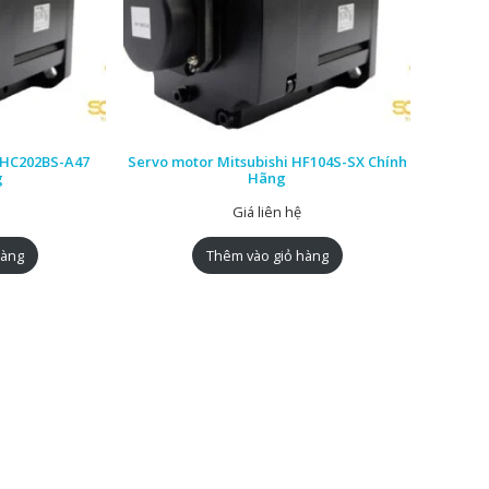
i HC202BS-A47
Servo motor Mitsubishi HF104S-SX Chính
g
Hãng
Giá liên hệ
hàng
Thêm vào giỏ hàng