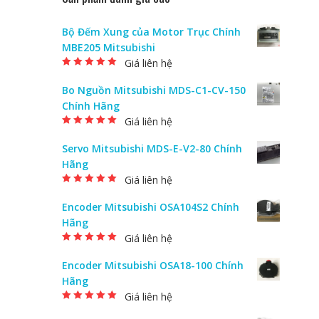
Bộ Đếm Xung của Motor Trục Chính
MBE205 Mitsubishi
Giá liên hệ
Được xếp hạng
5.00
5 sao
Bo Nguồn Mitsubishi MDS-C1-CV-150
Chính Hãng
Giá liên hệ
Được xếp hạng
5.00
5 sao
Servo Mitsubishi MDS-E-V2-80 Chính
Hãng
Giá liên hệ
Được xếp hạng
5.00
5 sao
Encoder Mitsubishi OSA104S2 Chính
Hãng
Giá liên hệ
Được xếp hạng
5.00
5 sao
Encoder Mitsubishi OSA18-100 Chính
Hãng
Giá liên hệ
Được xếp hạng
5.00
5 sao