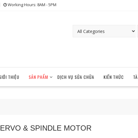
Working Hours: 8AM - 5PM
GIỚI THIỆU
SẢN PHẨM
DỊCH VỤ SỬA CHỮA
KIẾN THỨC
TÀ
ERVO & SPINDLE MOTOR