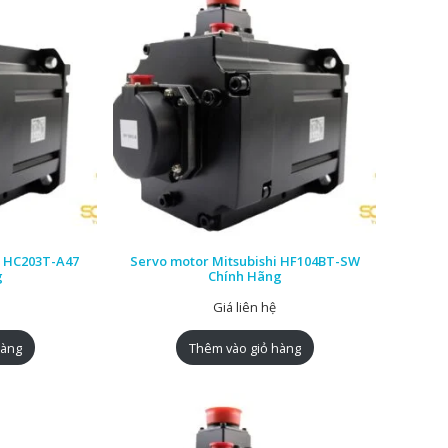
i HC203T-A47
Servo motor Mitsubishi HF104BT-SW
g
Chính Hãng
Giá liên hệ
hàng
Thêm vào giỏ hàng