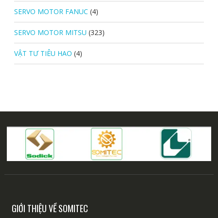
SERVO MOTOR FANUC
(4)
SERVO MOTOR MITSU
(323)
VẬT TƯ TIÊU HAO
(4)
GIỚI THIỆU VỀ SOMITEC