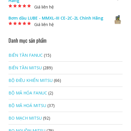
Hãng
Giá liên hệ
Được xếp hạng
5.00
5 sao
Bơm dầu LUBE - MMXL-III CE-2C-2L Chính Hãng
Giá liên hệ
Được xếp hạng
5.00
5 sao
Danh mục sản phẩm
BIẾN TẦN FANUC
(15)
BIẾN TẦN MITSU
(289)
BỘ ĐIỀU KHIỂN MITSU
(66)
BỘ MÃ HÓA FANUC
(2)
BỘ MÃ HOÁ MITSU
(37)
BO MẠCH MITSU
(92)
BO NGUỒN MITSU
(79)