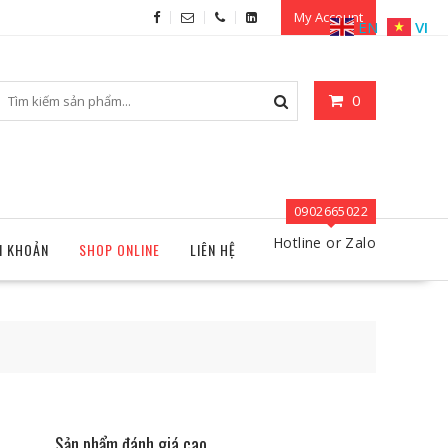
My Account
EN
VI
0
0902665022
Hotline or Zalo
I KHOẢN
SHOP ONLINE
LIÊN HỆ
Sản phẩm đánh giá cao