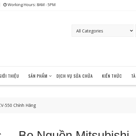
Working Hours: 8AM - 5PM
GIỚI THIỆU
SẢN PHẨM
DỊCH VỤ SỬA CHỮA
KIẾN THỨC
TÀ
CV-550 Chính Hãng
Bo Nguồn Mitsubishi