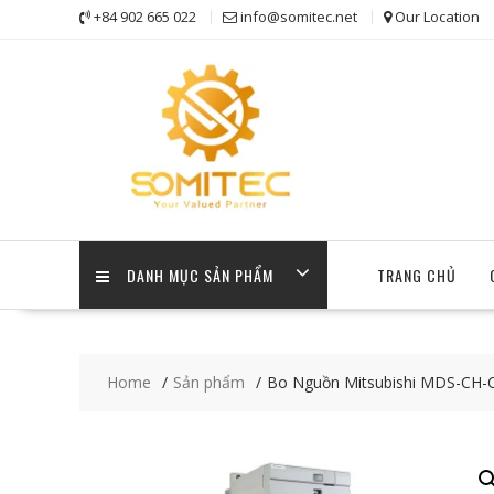
Skip
+84 902 665 022
info@somitec.net
Our Location
to
content
DANH MỤC SẢN PHẨM
TRANG CHỦ
Home
Sản phẩm
Bo Nguồn Mitsubishi MDS-CH-