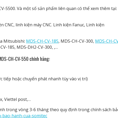
-5500. Và một số sản phẩm liên quan có thể xem thêm tại:
ện CNC, linh kiện máy CNC. Linh kiện Fanuc, Linh kiện
a Mitsubishi:
MDS-CH-CV-185
, MDS-CH-CV-300,
MDS-CH-CV
CV-185, MDS-DH2-CV-300, ,…
i MDS-CH-CV-550 chính hãng:
 tiếp hoặc chuyển phát nhanh tùy vào vị trí)
, Viettel post,…
h trong vòng 3-6 tháng theo quy định trong chính sách bả
ch-bao-hanh-cua-somitec