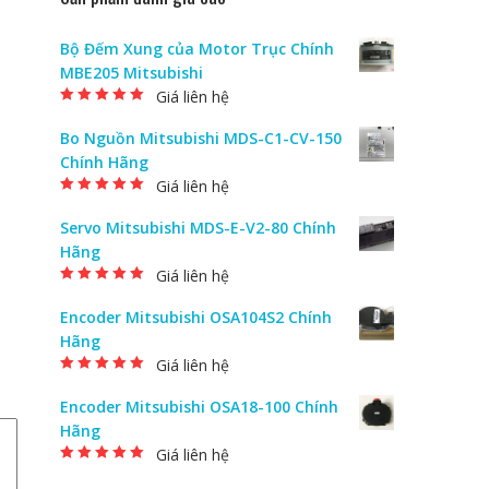
Bộ Đếm Xung của Motor Trục Chính
MBE205 Mitsubishi
Giá liên hệ
Được xếp hạng
5.00
5 sao
Bo Nguồn Mitsubishi MDS-C1-CV-150
Chính Hãng
Giá liên hệ
Được xếp hạng
5.00
5 sao
Servo Mitsubishi MDS-E-V2-80 Chính
Hãng
Giá liên hệ
Được xếp hạng
5.00
5 sao
Encoder Mitsubishi OSA104S2 Chính
Hãng
Giá liên hệ
Được xếp hạng
5.00
5 sao
Encoder Mitsubishi OSA18-100 Chính
Hãng
Giá liên hệ
Được xếp hạng
5.00
5 sao