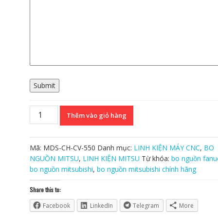
Submit
Bo
Thêm vào giỏ hàng
Nguồn
Mitsubishi
MDS-
Mã:
MDS-CH-CV-550
Danh mục:
LINH KIỆN MÁY CNC
,
BO
CH-
NGUỒN MITSU
,
LINH KIỆN MITSU
Từ khóa:
bo nguồn fanu
CV-
bo nguồn mitsubishi
,
bo nguồn mitsubishi chính hãng
550
Chính
Share this to:
Hãng
Facebook
LinkedIn
Telegram
More
số
lượng