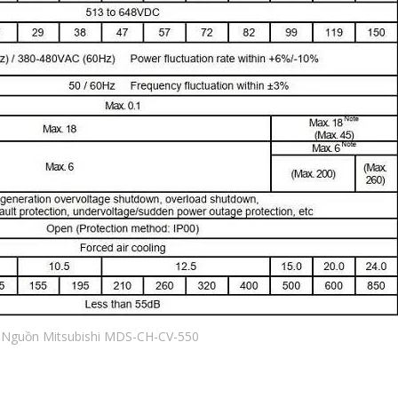
o Nguồn Mitsubishi MDS-CH-CV-550