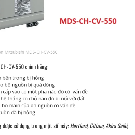
ồn Mitsubishi MDS-CH-CV-550
S-CH-CV-550 chính hãng:
h bên trong bị hỏng
 do bộ nguồn bị quá dòng
ồn cấp vào có một pha nào đó có vấn đề
hệ thống có chỗ nào đó bị nối với đất
do bo main của bộ nguồn có vấn đề
nguồn đã bị hỏng
g được sử dụng trong một số máy:
Hartford, Citizen, Akira Seiki,