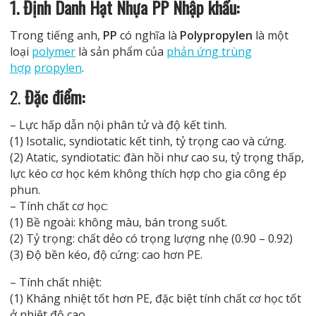
1. Định Danh Hạt Nhựa PP Nhập khẩu:
Trong tiếng anh,
PP
có nghĩa là
Polypropylen
là một
loại
polymer
là sản phẩm của
phản ứng trùng
hợp
propylen
.
2.
Đặc điểm:
– Lực hấp dẫn nội phân tử và độ kết tinh.
(1) Isotalic, syndiotatic kết tinh, tỷ trọng cao và cứng.
(2) Atatic, syndiotatic: đàn hồi như cao su, tỷ trọng thấp,
lực kéo cơ học kém không thích hợp cho gia công ép
phun.
– Tính chất cơ học:
(1) Bề ngoài: không màu, bán trong suốt.
(2) Tỷ trọng: chất dẻo có trọng lượng nhẹ (0.90 – 0.92)
(3) Độ bền kéo, độ cứng: cao hơn PE.
– Tính chất nhiệt:
(1) Kháng nhiệt tốt hơn PE, đặc biệt tính chất cơ học tốt
ở nhiệt độ cao.