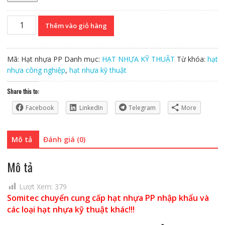
Hạt
Thêm vào giỏ hàng
Nhựa
PP
Nhập
Mã:
Hạt nhựa PP
Danh mục:
HẠT NHỰA KỸ THUẬT
Từ khóa:
hạt
khẩu
nhựa công nghiệp
,
hạt nhựa kỹ thuật
số
lượng
Share this to:
Facebook
LinkedIn
Telegram
More
Mô tả
Đánh giá (0)
Mô tả
Lượt Xem:
379
Somitec chuyển cung cấp hạt nhựa PP nhập khẩu và
các loại hạt nhựa kỹ thuật khác!!!