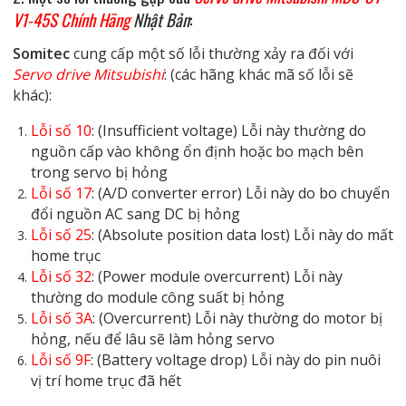
V1-45S Chính Hãng
Nhật Bản
:
Somitec
cung cấp một số lỗi thường xảy ra đối với
Servo drive Mitsubishi
: (các hãng khác mã số lỗi sẽ
khác):
Lỗi số 10
: (Insufficient voltage) Lỗi này thường do
nguồn cấp vào không ổn định hoặc bo mạch bên
trong servo bị hỏng
Lỗi số 17
: (A/D converter error) Lỗi này do bo chuyển
đổi nguồn AC sang DC bị hỏng
Lỗi số 25
: (Absolute position data lost) Lỗi này do mất
home trục
Lỗi số 32
: (Power module overcurrent) Lỗi này
thường do module công suất bị hỏng
Lỗi số 3A
: (Overcurrent) Lỗi này thường do motor bị
hỏng, nếu để lâu sẽ làm hỏng servo
Lỗi số 9F
: (Battery voltage drop) Lỗi này do pin nuôi
vị trí home trục đã hết