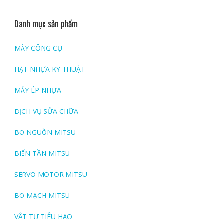
Được xếp hạng
5.00
5 sao
Danh mục sản phẩm
MÁY CÔNG CỤ
HẠT NHỰA KỸ THUẬT
MÁY ÉP NHỰA
DỊCH VỤ SỬA CHỮA
BO NGUỒN MITSU
BIẾN TẦN MITSU
SERVO MOTOR MITSU
BO MẠCH MITSU
VẬT TƯ TIÊU HAO