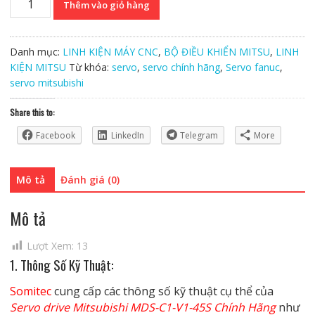
Thêm vào giỏ hàng
drive
Mitsubishi
MDS-
Danh mục:
LINH KIỆN MÁY CNC
,
BỘ ĐIỀU KHIỂN MITSU
,
LINH
C1-
KIỆN MITSU
Từ khóa:
servo
,
servo chính hãng
,
Servo fanuc
,
V1-
servo mitsubishi
45S
Chính
Share this to:
Hãng
Facebook
LinkedIn
Telegram
More
số
lượng
Mô tả
Đánh giá (0)
Mô tả
Lượt Xem:
13
1. Thông Số Kỹ Thuật:
Somitec
cung cấp các thông số kỹ thuật cụ thể của
Servo drive Mitsubishi MDS-C1-V1-45S Chính Hãng
như