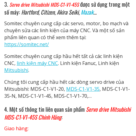
3.
được sử dụng trong một
Servo drive Mitsubishi MDS-C1-V1-45S
số máy:
Hartford, Citizen, Akira Seiki,
Mazak
…
Somitec chuyên cung cấp các servo, motor, bo mạch và
chuyên sửa các linh kiện của máy CNC. Và một số sản
phẩm liên quan có thể xem thêm tại:
https://somitec.net/
Somitec chuyên cung cấp hầu hết tất cả các linh kiện
CNC,
linh kiện máy CNC
. Linh kiện Fanuc, Linh kiện
Mitsubishi
.
Chúng tôi cung cấp hầu hết các dòng servo drive của
Mitsubishi: MDS-C1-V1-20,
MDS-C1-V1-35
, MDS-C1-V1-
35-N, MDS-C1-V1-45, MDS-C1-V1-70,…
4. Một số thông tin liên quan
sản phẩm
Servo drive Mitsubishi
MDS-C1-V1-45S Chính Hãng
:
Giao hàng: