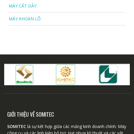
MÁY CẮT DÂY
MÁY KHOAN LỖ
GIỚI THIỆU VỀ SOMITEC
SOMITEC
là sự kết hợp giữa các mảng kinh doanh chính: Máy
công cụ và các linh kiện bổ trợ; Hạt nhựa kỹ thuật và các vật