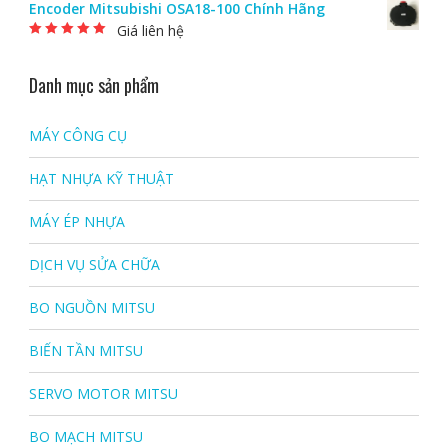
Encoder Mitsubishi OSA18-100 Chính Hãng
Giá liên hệ
Được xếp hạng
5.00
5 sao
Danh mục sản phẩm
MÁY CÔNG CỤ
HẠT NHỰA KỸ THUẬT
MÁY ÉP NHỰA
DỊCH VỤ SỬA CHỮA
BO NGUỒN MITSU
BIẾN TẦN MITSU
SERVO MOTOR MITSU
BO MẠCH MITSU