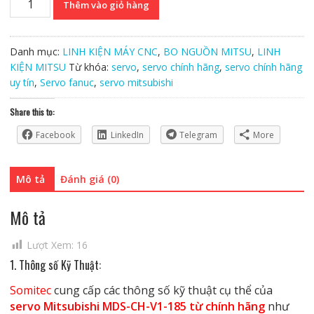
Thêm vào giỏ hàng
Mitsubishi
MDS-
CH-
Danh mục:
LINH KIỆN MÁY CNC
,
BO NGUỒN MITSU
,
LINH
V1-
KIỆN MITSU
Từ khóa:
servo
,
servo chính hãng
,
servo chính hãng
185
uy tín
,
Servo fanuc
,
servo mitsubishi
Chính
Hãng
Share this to:
số
Facebook
LinkedIn
Telegram
More
lượng
Mô tả
Đánh giá (0)
Mô tả
Lượt Xem:
16
1. Thông số Kỹ Thuật:
Somitec
cung cấp các thông số kỹ thuật cụ thể của
servo Mitsubishi MDS-CH-V1-185 từ chính hãng
như