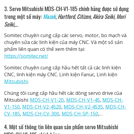
3. Servo Mitsubishi MDS-CH-V1-185 chính hãng được sử dụng
trong một số máy:
Mazak
,
Hartford, Citizen, Akira Seiki, Mori
Seiki,…
Somitec chuyên cung cấp các servo, motor, bo mạch và
chuyên sửa các linh kiện của máy CNC. Và một số sản
phẩm liên quan có thể xem thêm tại:
https://somitec.net/
Somitec chuyên cung cấp hầu hết tất cả các linh kiện
CNC, linh kiện máy CNC. Linh kiện Fanuc, Linh kiện
Mitsubishi
.
Chúng tôi cung cấp hầu hết các dòng servo drive của
Mitsubishi:
MDS-CH-V1-20
,
MDS-CH-V1-45
,
MDS-CH-
V1-150
,
MDS-CH-V2-4520
,
MDS-CH-V2-4535
,
MDS-CH-
CV-185
,
MDS-CH-CV-300
,
MDS-CH-SP-150
,…
4. Một số thông tin liên quan
sản phẩm servo Mitsubishi