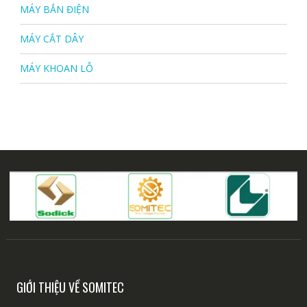
MÁY BẮN ĐIỆN
MÁY CẮT DÂY
MÁY KHOAN LỖ
GIỚI THIỆU VỀ SOMITEC