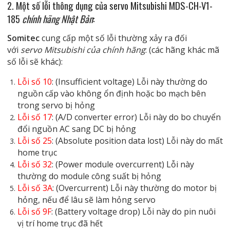
2. Một số lỗi thông dụng của servo Mitsubishi MDS-CH-V1-
185
chính hãng Nhật Bản
:
Somitec
cung cấp một số lỗi thường xảy ra đối
với
servo Mitsubishi của chính hãng
: (các hãng khác mã
số lỗi sẽ khác):
Lỗi số 10
: (Insufficient voltage) Lỗi này thường do
nguồn cấp vào không ổn định hoặc bo mạch bên
trong servo bị hỏng
Lỗi số 17
: (A/D converter error) Lỗi này do bo chuyển
đổi nguồn AC sang DC bị hỏng
Lỗi số 25
: (Absolute position data lost) Lỗi này do mất
home trục
Lỗi số 32
: (Power module overcurrent) Lỗi này
thường do module công suất bị hỏng
Lỗi số 3A
: (Overcurrent) Lỗi này thường do motor bị
hỏng, nếu để lâu sẽ làm hỏng servo
Lỗi số 9F
: (Battery voltage drop) Lỗi này do pin nuôi
vị trí home trục đã hết