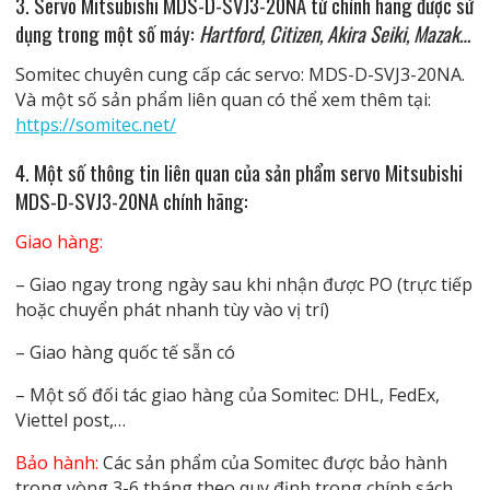
3. Servo Mitsubishi MDS-D-SVJ3-20NA từ chính hãng được sử
dụng trong một số máy:
Hartford, Citizen, Akira Seiki, Mazak…
Somitec chuyên cung cấp các servo: MDS-D-SVJ3-20NA.
Và một số sản phẩm liên quan có thể xem thêm tại:
https://somitec.net/
4. Một số thông tin liên quan
của sản phẩm servo Mitsubishi
MDS-D-SVJ3-20NA chính hãng
:
Giao hàng:
– Giao ngay trong ngày sau khi nhận được PO (trực tiếp
hoặc chuyển phát nhanh tùy vào vị trí)
– Giao hàng quốc tế sẵn có
– Một số đối tác giao hàng của Somitec: DHL, FedEx,
Viettel post,…
Bảo hành:
Các sản phẩm của Somitec được bảo hành
trong vòng 3-6 tháng theo quy định trong chính sách