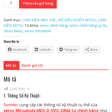
Servo
Thêm vào giỏ hàng
Mitsubishi
MDS-
D-
Danh mục:
LINH KIỆN MÁY CNC
,
BỘ ĐIỀU KHIỂN MITSU
,
LINH
SVJ3-
KIỆN MITSU
Từ khóa:
servo chính hãng
,
servo chính hãng uy tín
,
20NA
Servo fanuc
,
servo mitsubishi
Chính
Hãng
Share this to:
số
Facebook
LinkedIn
Telegram
More
lượng
Mô tả
Đánh giá (0)
Mô tả
Lượt Xem:
4
1. Thông Số Kỹ Thuật:
Somitec
cung cấp các thông số kỹ thuật cụ thể của
servo Mitsubishi MDS-D-SVJ3-20NA từ chính hãng
như