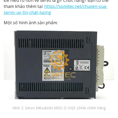
Để hiểu rõ hơn về servo là gì? Chức năng? Bạn có thể
tham khảo thêm tại:
https://somitec.net/chuyen-sua-
servo-uy-tin-chat-luong
Một số hình ảnh sản phẩm:
Hình 2: Servo Mitsubishi MDS-D-SVJ3-20NA chính hãng