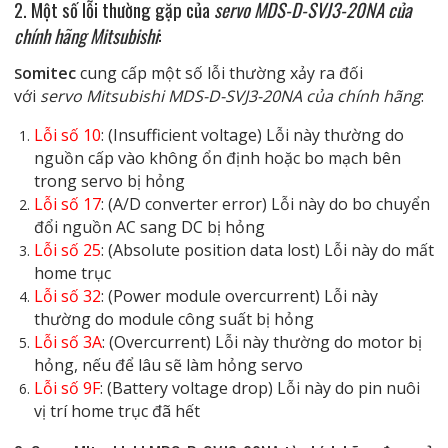
2. Một số lỗi thường gặp của
servo MDS-D-SVJ3-20NA của
chính hãng Mitsubishi
:
omitec
cung cấp một số lỗi thường xảy ra đối
S
với
servo Mitsubishi MDS-D-SVJ3-20NA của chính hãng
:
Lỗi số 10
: (Insufficient voltage) Lỗi này thường do
nguồn cấp vào không ổn định hoặc bo mạch bên
trong servo bị hỏng
Lỗi số 17
: (A/D converter error) Lỗi này do bo chuyển
đổi nguồn AC sang DC bị hỏng
Lỗi số 25
: (Absolute position data lost) Lỗi này do mất
home trục
Lỗi số 32
: (Power module overcurrent) Lỗi này
thường do module công suất bị hỏng
Lỗi số 3A
: (Overcurrent) Lỗi này thường do motor bị
hỏng, nếu để lâu sẽ làm hỏng servo
Lỗi số 9F
: (Battery voltage drop) Lỗi này do pin nuôi
vị trí home trục đã hết