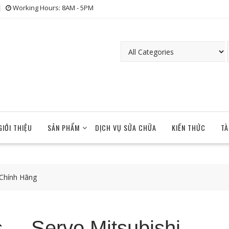
Working Hours: 8AM - 5PM
GIỚI THIỆU
SẢN PHẨM
DỊCH VỤ SỬA CHỮA
KIẾN THỨC
TÀ
 Chính Hãng
Servo Mitsubishi