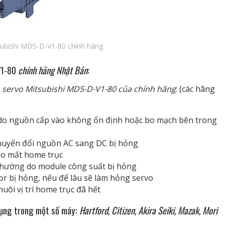
subishi MDS-D-V1-80 chính hãng
V1-80
chính hãng Nhật Bản
:
i
servo Mitsubishi MDS-D-V1-80 của chính hãng
: (các hãng
ng do nguồn cấp vào không ổn định hoặc bo mạch bên trong
 chuyển đổi nguồn AC sang DC bị hỏng
 do mất home trục
 thường do module công suất bị hỏng
or bị hỏng, nếu để lâu sẽ làm hỏng servo
nuôi vị trí home trục đã hết
dụng trong một số máy:
Hartford, Citizen, Akira Seiki, Mazak, Mori