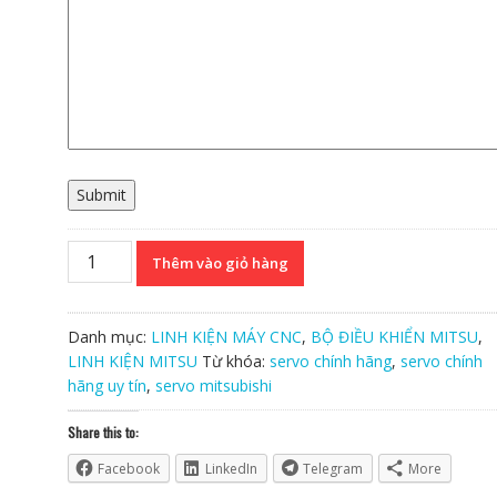
Submit
Servo
Thêm vào giỏ hàng
Mitsubishi
MDS-
D-
Danh mục:
LINH KIỆN MÁY CNC
,
BỘ ĐIỀU KHIỂN MITSU
,
V1-
LINH KIỆN MITSU
Từ khóa:
servo chính hãng
,
servo chính
80
hãng uy tín
,
servo mitsubishi
Chính
Hãng
Share this to:
số
Facebook
LinkedIn
Telegram
More
lượng