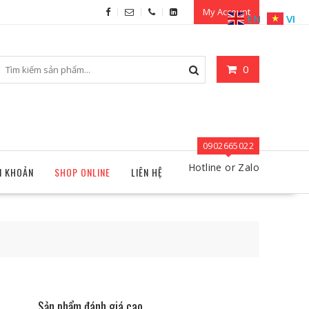
My Account
EN
VI
0
0902665022
Hotline or Zalo
I KHOẢN
SHOP ONLINE
LIÊN HỆ
Sản phẩm đánh giá cao