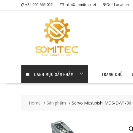
Skip
+84 902 665 022
info@somitec.net
Our Location
to
content
DANH MỤC SẢN PHẨM
TRANG CHỦ
Home
Sản phẩm
Servo Mitsubishi MDS-D-V1-80