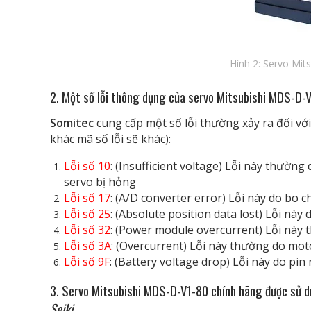
Hình 2: Servo Mit
2. Một số lỗi thông dụng của servo Mitsubishi MDS-D-
Somitec
cung cấp một số lỗi thường xảy ra đối vớ
khác mã số lỗi sẽ khác):
Lỗi số 10
: (Insufficient voltage) Lỗi này thườ
servo bị hỏng
Lỗi số 17
: (A/D converter error) Lỗi này do bo
Lỗi số 25
: (Absolute position data lost) Lỗi này
Lỗi số 32
: (Power module overcurrent) Lỗi này
Lỗi số 3A
: (Overcurrent) Lỗi này thường do mot
Lỗi số 9F
: (Battery voltage drop) Lỗi này do pin 
3. Servo Mitsubishi MDS-D-V1-80 chính hãng được sử 
Seiki,…