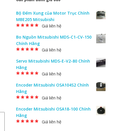
Bộ Đếm Xung của Motor Trục Chính
MBE205 Mitsubishi
Giá liên hệ
Được xếp hạng
5.00
5 sao
Bo Nguồn Mitsubishi MDS-C1-CV-150
Chính Hãng
Giá liên hệ
Được xếp hạng
5.00
5 sao
Servo Mitsubishi MDS-E-V2-80 Chính
Hãng
Giá liên hệ
Được xếp hạng
5.00
5 sao
Encoder Mitsubishi OSA104S2 Chính
Hãng
Giá liên hệ
Được xếp hạng
5.00
5 sao
Encoder Mitsubishi OSA18-100 Chính
Hãng
Giá liên hệ
Được xếp hạng
5.00
5 sao