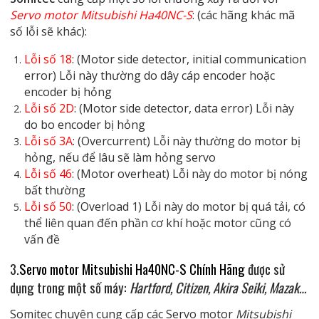
Servo motor Mitsubishi Ha40NC-S
: (các hãng khác mã
số lỗi sẽ khác):
Lỗi số 18
: (Motor side detector, initial communication
error) Lỗi này thường do dây cáp encoder hoặc
encoder bị hỏng
Lỗi số 2D
: (Motor side detector, data error) Lỗi này
do bo encoder bị hỏng
Lỗi số 3A
: (Overcurrent) Lỗi này thường do motor bị
hỏng, nếu để lâu sẽ làm hỏng servo
Lỗi số 46
: (Motor overheat) Lỗi này do motor bị nóng
bất thường
Lỗi số 50
: (Overload 1) Lỗi này do motor bị quá tải, có
thể liên quan đến phần cơ khí hoặc motor cũng có
vấn đề
3.
Servo motor Mitsubishi Ha40NC-S Chính Hãng
được sử
dụng trong một số máy:
Hartford, Citizen, Akira Seiki, Mazak…
Somitec chuyên cung cấp các Servo motor
Mitsubishi