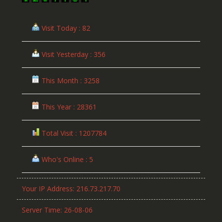
Visit Today : 82
Visit Yesterday : 356
This Month : 3258
This Year : 28361
Total Visit : 1207784
Who's Online : 5
Your IP Address: 216.73.217.70
Server Time: 26-08-06