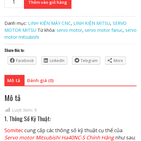
Thêm vào giỏ hàng
motor
Mitsubishi
HA40NC-
Danh mục:
LINH KIỆN MÁY CNC
,
LINH KIỆN MITSU
,
SERVO
S
MOTOR MITSU
Từ khóa:
servo motor
,
servo motor fanuc
,
servo
Chính
motor mitsubishi
Hãng
số
Share this to:
lượng
Facebook
LinkedIn
Telegram
More
Mô tả
Đánh giá (0)
Mô tả
Lượt Xem:
9
1. Thông Số Kỹ Thuật:
Somitec
cung cấp các thông số kỹ thuật cụ thể của
Servo motor Mitsubishi Ha40NC-S Chính Hãng
như sau
: