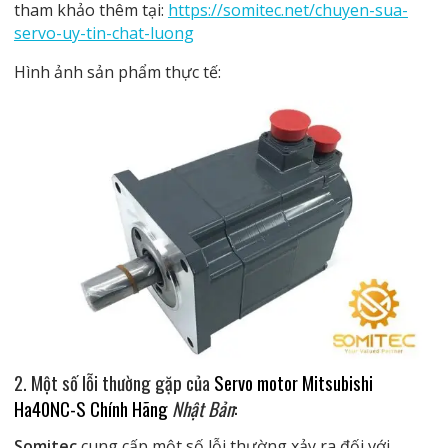
tham khảo thêm tại:
https://somitec.net/chuyen-sua-
servo-uy-tin-chat-luong
Hình ảnh sản phẩm thực tế:
2. Một số lỗi thường gặp của
Servo motor Mitsubishi
Ha40NC-S Chính Hãng
Nhật Bản
:
Somitec
cung cấp một số lỗi thường xảy ra đối với