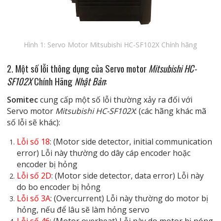
Hình 1: Servo Motor Mitsubishi HC-SF102X Chính hãng
2. Một số lỗi thông dụng của Servo motor
Mitsubishi HC-
SF102X
Chính Hãng
Nhật Bản
:
Somitec
cung cấp một số lỗi thường xảy ra đối với
Servo motor
Mitsubishi HC-SF102X
: (các hãng khác mã
số lỗi sẽ khác):
Lỗi số 18
: (Motor side detector, initial communication
error) Lỗi này thường do dây cáp encoder hoặc
encoder bị hỏng
Lỗi số 2D
: (Motor side detector, data error) Lỗi này
do bo encoder bị hỏng
Lỗi số 3A
: (Overcurrent) Lỗi này thường do motor bị
hỏng, nếu để lâu sẽ làm hỏng servo
Lỗi số 46
: (Motor overheat) Lỗi này do motor bị nóng