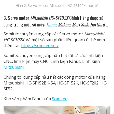
Hình 2: Servo Motor Mitsubishi HC-SF102X thực tế
3. Servo motor
Mitsubishi HC-SF102X
Chính Hãng được sử
dụng trong một số máy:
Fanuc
, Makino, Mori Seiki Hartford,…
Somitec chuyên cung cấp các Servo motor
Mitsubishi
HC-SF102X
. Và một số sản phẩm liên quan có thể xem
thêm tại:
https://somitec.net/
Somitec chuyên cung cấp hầu hết tất cả các linh kiện
CNC, linh kiện máy CNC. Linh kiện Fanuc, Linh kiện
Mitsubishi
.
Chúng tôi cung cấp hầu hết các dòng motor của hãng
Mitsubishi: HC-SF152BK-S4, HC-SF152K, HC-SF202, HC-
SF52,…
Kho sản phẩm Fanuc của
Somitec
: