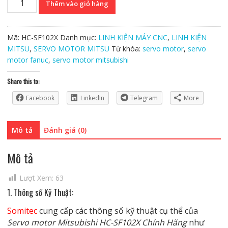
Thêm vào giỏ hàng
motor
Mitsubishi
HC-
Mã:
HC-SF102X
Danh mục:
LINH KIỆN MÁY CNC
,
LINH KIỆN
SF102X
MITSU
,
SERVO MOTOR MITSU
Từ khóa:
servo motor
,
servo
Chính
motor fanuc
,
servo motor mitsubishi
Hãng
số
Share this to:
lượng
Facebook
LinkedIn
Telegram
More
Mô tả
Đánh giá (0)
Mô tả
Lượt Xem:
63
1. Thông số Kỹ Thuật:
Somitec
cung cấp các thông số kỹ thuật cụ thể của
Servo motor Mitsubishi HC-SF102X Chính Hãng
như