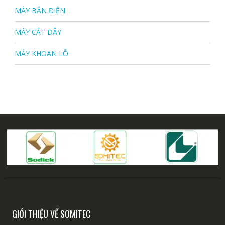
MÁY BẮN ĐIỆN
MÁY CẮT DÂY
MÁY KHOAN LỖ
GIỚI THIỆU VỀ SOMITEC