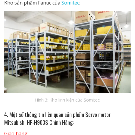
Kho sản phẩm Fanuc của
Somitec
:
Hình 3: Kho linh kiện của Somitec
4. Một số thông tin liên quan
sản phẩm Servo motor
Mitsubishi HF-H903S Chính Hãng
:
Giao hàng: