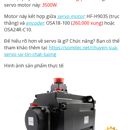
servo motor này:
3500W.
Motor này kết hợp giữa
servo motor
: HF-H903S (trục
thẳng) và
encoder
: OSA18-100 (
260,000 xung
) hoặc
OSA24R-C10.
Để hiểu rõ hơn về servo là gì? Chức năng? Bạn có thể
tham khảo thêm tại:
https://somitec.net/chuyen-sua-
servo-uy-tin-chat-luong
Hình ảnh sản phẩm thực tế: