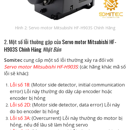
Hình 2: Servo motor Mitsubishi HF-H903S Chính Hãng
2. Một số lỗi thường gặp của
Servo motor Mitsubishi HF-
H903S Chính Hãng
Nhật Bản
:
Somitec
cung cấp một số lỗi thường xảy ra đối với
Servo motor Mitsubishi HF-H903S
: (các hãng khác mã số
lỗi sẽ khác):
Lỗi số 18
: (Motor side detector, initial communication
error) Lỗi này thường do dây cáp encoder hoặc
encoder bị hỏng
Lỗi số 2D
: (Motor side detector, data error) Lỗi này
do bo encoder bị hỏng
Lỗi số 3A
: (Overcurrent) Lỗi này thường do motor bị
hỏng, nếu để lâu sẽ làm hỏng servo