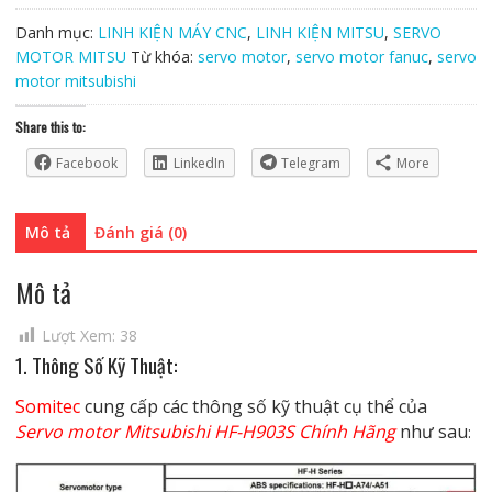
HF-
Danh mục:
LINH KIỆN MÁY CNC
,
LINH KIỆN MITSU
,
SERVO
H903S
MOTOR MITSU
Từ khóa:
servo motor
,
servo motor fanuc
,
servo
Chính
motor mitsubishi
Hãng
số
Share this to:
lượng
Facebook
LinkedIn
Telegram
More
Mô tả
Đánh giá (0)
Mô tả
Lượt Xem:
38
1. Thông Số Kỹ Thuật:
Somitec
cung cấp các thông số kỹ thuật cụ thể của
Servo motor Mitsubishi HF-H903S Chính Hãng
như sau
: