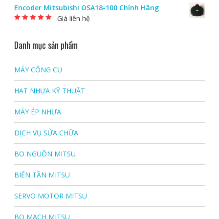
5.00
5 sao
Encoder Mitsubishi OSA18-100 Chính Hãng
Giá liên hệ
Được xếp hạng
5.00
5 sao
Danh mục sản phẩm
MÁY CÔNG CỤ
HẠT NHỰA KỸ THUẬT
MÁY ÉP NHỰA
DỊCH VỤ SỬA CHỮA
BO NGUỒN MITSU
BIẾN TẦN MITSU
SERVO MOTOR MITSU
BO MẠCH MITSU