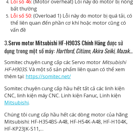
Lỗi số 46
: (Motor overheat) Lỗi này do motor bị nóng
bất thường
Lỗi số 50
: (Overload 1) Lỗi này do motor bị quá tải, có
thể liên quan đến phần cơ khí hoặc motor cũng có
vấn đề
3.
Servo motor Mitsubishi HF-H903S Chính Hãng
được sử
dụng trong một số máy:
Hartford, Citizen, Akira Seiki, Mazak…
Somitec chuyên cung cấp các Servo motor
Mitsubishi
HF-H903S
. Và một số sản phẩm liên quan có thể xem
thêm tại:
https://somitec.net/
Somitec chuyên cung cấp hầu hết tất cả các linh kiện
CNC, linh kiện máy CNC. Linh kiện Fanuc, Linh kiện
Mitsubishi
.
Chúng tôi cung cấp hầu hết các dòng motor của hãng
Mitsubishi: HF-H354BS-A48, HF-H54K-A48, HF-H104K,
HF-KP23JK-S11,…