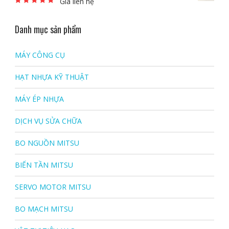
Giá liên hệ
Được xếp hạng
5.00
5 sao
Danh mục sản phẩm
MÁY CÔNG CỤ
HẠT NHỰA KỸ THUẬT
MÁY ÉP NHỰA
DỊCH VỤ SỬA CHỮA
BO NGUỒN MITSU
BIẾN TẦN MITSU
SERVO MOTOR MITSU
BO MẠCH MITSU