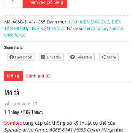
Thêm vào giỏ hàng
drive
Fanuc
A06B-
Mã:
A06B-6141-H055
Danh mục:
LINH KIỆN MÁY CNC
,
BIẾN
6141-
TẦN MITSU
,
LINH KIỆN FANUC
Từ khóa:
Servo fanuc
,
spindle
H055
drive fanuc
Chính
Hãng
Share this to:
số
Facebook
LinkedIn
Telegram
More
lượng
Mô tả
Đánh giá (0)
Mô tả
Lượt Xem:
17
1. Thông số Kỹ Thuật:
Somitec
cung cấp các thông số kỹ thuật cụ thể của
Spindle drive Fanuc A06B-6141-H055 Chính Hãng
như