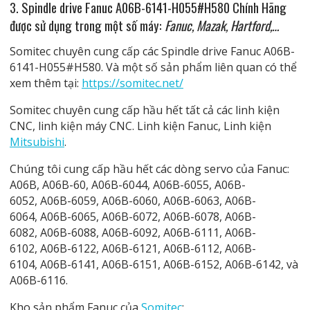
3. Spindle drive Fanuc A06B-6141-H055#H580 Chính Hãng
được sử dụng trong một số máy:
Fanuc, Mazak, Hartford,…
Somitec chuyên cung cấp các Spindle drive Fanuc A06B-
6141-H055#H580. Và một số sản phẩm liên quan có thể
xem thêm tại:
https://somitec.net/
Somitec chuyên cung cấp hầu hết tất cả các linh kiện
CNC, linh kiện máy CNC. Linh kiện Fanuc, Linh kiện
Mitsubishi
.
Chúng tôi cung cấp hầu hết các dòng servo của Fanuc:
A06B, A06B-60, A06B-6044, A06B-6055, A06B-
6052, A06B-6059, A06B-6060, A06B-6063, A06B-
6064, A06B-6065, A06B-6072, A06B-6078, A06B-
6082, A06B-6088, A06B-6092, A06B-6111, A06B-
6102, A06B-6122, A06B-6121, A06B-6112, A06B-
6104, A06B-6141, A06B-6151, A06B-6152, A06B-6142, và
A06B-6116.
Kho sản phẩm Fanuc của
Somitec
: