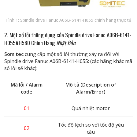
Hình 1: Spindle drive Fanuc A06B-6141-H055 chính hãng thực tế
2. Một số lỗi thông dụng của Spindle drive Fanuc A06B-6141-
H055#H580 Chính Hãng
Nhật Bản
:
Somitec
cung cấp một số lỗi thường xảy ra đối với
Spindle drive Fanuc A06B-6141-H055: (các hãng khác mã
số lỗi sẽ khác):
Mã lỗi / Alarm
Mô tả (Description of
code
Alarm/Error)
01
Quá nhiệt motor
Tốc độ lệch so với tốc độ yêu
02
cầu