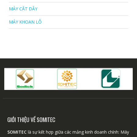
MÁY CẮT DÂY
MÁY KHOAN LỖ
GIỚI THIỆU VỀ SOMITEC
SOMITEC
là sự kết hợp giữa các mảng kinh doanh chính: Máy