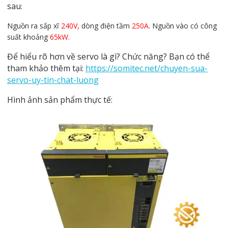
sau
:
Nguồn ra sấp xĩ
240V,
dòng điện tầm
250A
. Nguồn vào có công
suất khoảng
65kW
.
Để hiểu rõ hơn về servo là gì? Chức năng? Bạn có thể
tham khảo thêm tại:
https://somitec.net/chuyen-sua-
servo-uy-tin-chat-luong
Hình ảnh sản phẩm thực tế: