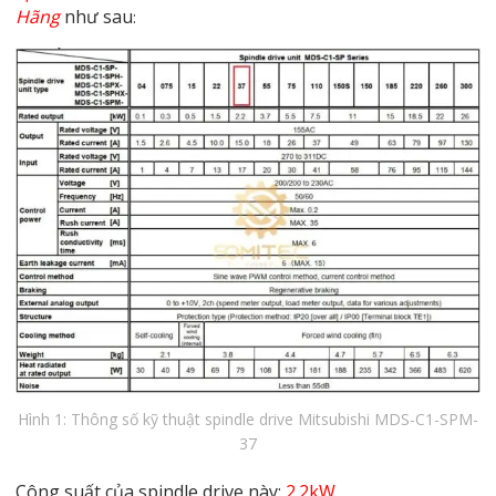
Hãng
như sau
:
Hình 1: Thông số kỹ thuật spindle drive Mitsubishi MDS-C1-SPM-
37
Công suất của spindle drive này:
2.2kW