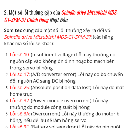
2. Một số lỗi thường gặp của
Spindle drive Mitsubishi MDS-
C1-SPM-37 Chính Hãng
Nhật Bản
:
Somitec
cung cấp một số lỗi thường xảy ra đối với
Spindle drive Mitsubishi MDS-C1-SPM-37
: (các hãng
khác mã số lỗi sẽ khác):
Lỗi số 10
: (Insufficient voltage) Lỗi này thường do
nguồn cấp vào không ổn định hoặc bo mạch bên
trong servo bị hỏng
Lỗi số 17
: (A/D converter error) Lỗi này do bo chuyển
đổi nguồn AC sang DC bị hỏng
Lỗi số 25
: (Absolute position data lost) Lỗi này do mất
home trục
Lỗi số 32
: (Power module overcurrent) Lỗi này
thường do module công suất bị hỏng
Lỗi số 3A
: (Overcurrent) Lỗi này thường do motor bị
hỏng, nếu để lâu sẽ làm hỏng servo
Lỗi số 9F
: (Battery voltage drop) Lỗi này do pin nuôi