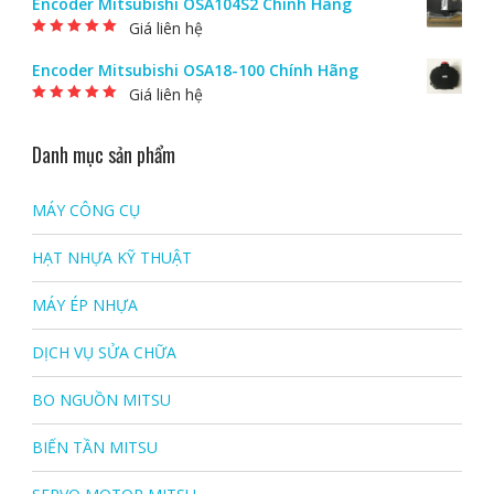
Encoder Mitsubishi OSA104S2 Chính Hãng
Giá liên hệ
Được xếp hạng
5.00
5 sao
Encoder Mitsubishi OSA18-100 Chính Hãng
Giá liên hệ
Được xếp hạng
5.00
5 sao
Danh mục sản phẩm
MÁY CÔNG CỤ
HẠT NHỰA KỸ THUẬT
MÁY ÉP NHỰA
DỊCH VỤ SỬA CHỮA
BO NGUỒN MITSU
BIẾN TẦN MITSU