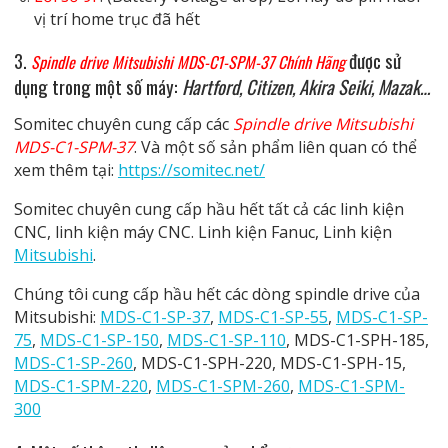
vị trí home trục đã hết
3.
được sử
Spindle drive Mitsubishi MDS-C1-SPM-37 Chính Hãng
dụng trong một số máy:
Hartford, Citizen, Akira Seiki, Mazak…
Somitec chuyên cung cấp các
Spindle drive Mitsubishi
MDS-C1-SPM-37
. Và một số sản phẩm liên quan có thể
xem thêm tại:
https://somitec.net/
Somitec chuyên cung cấp hầu hết tất cả các linh kiện
CNC, linh kiện máy CNC. Linh kiện Fanuc, Linh kiện
Mitsubishi
.
Chúng tôi cung cấp hầu hết các dòng spindle drive của
Mitsubishi:
MDS-C1-SP-37
,
MDS-C1-SP-55
,
MDS-C1-SP-
75
,
MDS-C1-SP-150
,
MDS-C1-SP-110
, MDS-C1-SPH-185,
MDS-C1-SP-260
, MDS-C1-SPH-220, MDS-C1-SPH-15,
MDS-C1-SPM-220
,
MDS-C1-SPM-260
,
MDS-C1-SPM-
300