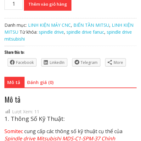
Spindle
Thêm vào giỏ hàng
drive
Mitsubishi
MDS-
Danh mục:
LINH KIỆN MÁY CNC
,
BIẾN TẦN MITSU
,
LINH KIỆN
C1-
MITSU
Từ khóa:
spindle drive
,
spindle drive fanuc
,
spindle drive
SPM-
mitsubishi
37
Chính
Share this to:
Hãng
Facebook
LinkedIn
Telegram
More
số
lượng
Mô tả
Đánh giá (0)
Mô tả
Lượt Xem:
11
1. Thông Số Kỹ Thuật:
Somitec
cung cấp các thông số kỹ thuật cụ thể của
Spindle drive Mitsubishi MDS-C1-SPM-37 Chính