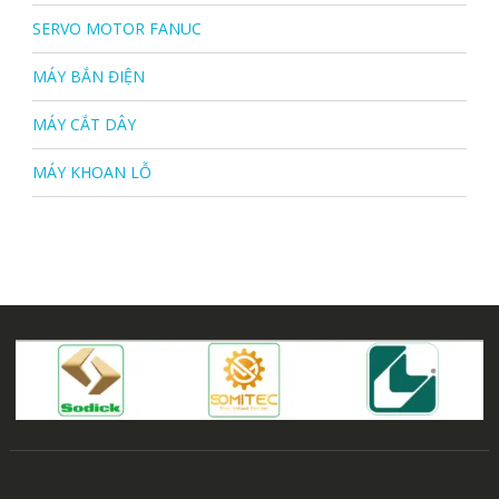
SERVO MOTOR FANUC
MÁY BẮN ĐIỆN
MÁY CẮT DÂY
MÁY KHOAN LỖ