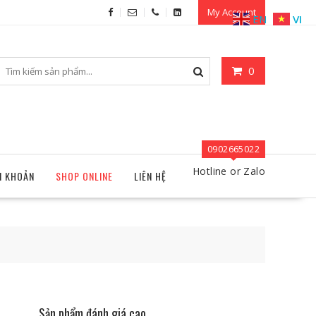
My Account
EN
VI
0
0902665022
Hotline or Zalo
I KHOẢN
SHOP ONLINE
LIÊN HỆ
Sản phẩm đánh giá cao