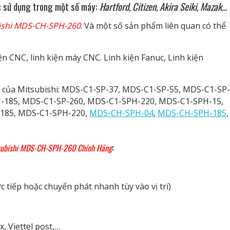
 sử dụng trong một số máy:
Hartford, Citizen, Akira Seiki, Mazak…
bishi MDS-CH-SPH-260
. Và một số sản phẩm liên quan có thể
ện CNC, linh kiện máy CNC. Linh kiện Fanuc, Linh kiện
ve của Mitsubishi: MDS-C1-SP-37, MDS-C1-SP-55, MDS-C1-SP-
-185, MDS-C1-SP-260, MDS-C1-SPH-220, MDS-C1-SPH-15,
185, MDS-C1-SPH-220,
MDS-CH-SPH-04
,
MDS-CH-SPH-185
,
:
tsubishi MDS-CH-SPH-260 Chính Hãng
 tiếp hoặc chuyển phát nhanh tùy vào vị trí)
, Viettel post,…