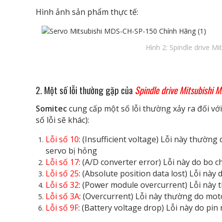
Hình ảnh sản phẩm thực tế:
Hình 2: Spindle drive 
2. Một số lỗi thường gặp của
Spindle drive Mitsubish
Somitec
cung cấp một số lỗi thường xảy ra đối vớ
số lỗi sẽ khác):
Lỗi số 10
: (Insufficient voltage) Lỗi này thườ
servo bị hỏng
Lỗi số 17
: (A/D converter error) Lỗi này do bo
Lỗi số 25
: (Absolute position data lost) Lỗi này
Lỗi số 32
: (Power module overcurrent) Lỗi này
Lỗi số 3A
: (Overcurrent) Lỗi này thường do mot
Lỗi số 9F
: (Battery voltage drop) Lỗi này do pin 