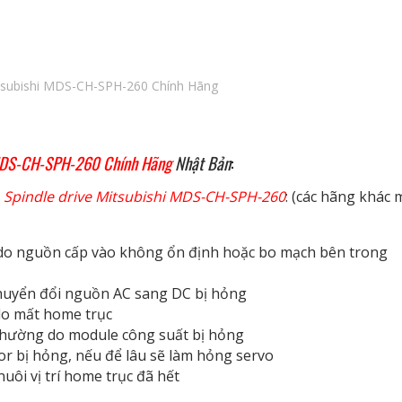
Mitsubishi MDS-CH-SPH-260 Chính Hãng
i MDS-CH-SPH-260 Chính Hãng
Nhật Bản
:
i
Spindle drive Mitsubishi MDS-CH-SPH-260
: (các hãng khác 
ng do nguồn cấp vào không ổn định hoặc bo mạch bên trong
 chuyển đổi nguồn AC sang DC bị hỏng
 do mất home trục
 thường do module công suất bị hỏng
or bị hỏng, nếu để lâu sẽ làm hỏng servo
nuôi vị trí home trục đã hết