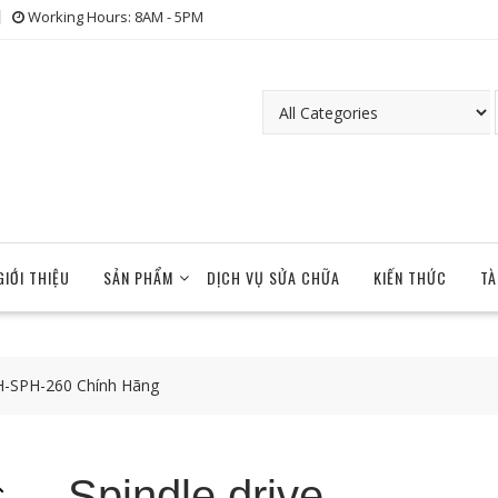
Working Hours: 8AM - 5PM
GIỚI THIỆU
SẢN PHẨM
DỊCH VỤ SỬA CHỮA
KIẾN THỨC
TÀ
CH-SPH-260 Chính Hãng
Spindle drive