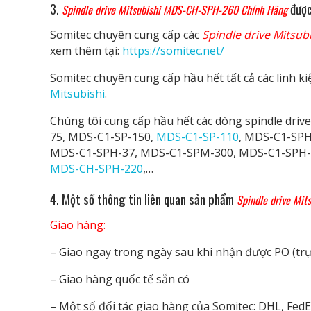
3.
được
Spindle drive Mitsubishi MDS-CH-SPH-260 Chính Hãng
Somitec chuyên cung cấp các
Spindle drive Mitsu
xem thêm tại:
https://somitec.net/
Somitec chuyên cung cấp hầu hết tất cả các linh ki
Mitsubishi
.
Chúng tôi cung cấp hầu hết các dòng spindle dri
75, MDS-C1-SP-150,
MDS-C1-SP-110
, MDS-C1-SPH
MDS-C1-SPH-37, MDS-C1-SPM-300, MDS-C1-SPH-
MDS-CH-SPH-220
,…
4. Một số thông tin liên quan
sản phẩm
Spindle drive Mi
Giao hàng:
– Giao ngay trong ngày sau khi nhận được PO (trực
– Giao hàng quốc tế sẵn có
– Một số đối tác giao hàng của Somitec: DHL, FedEx