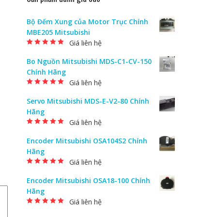
Bộ Đếm Xung của Motor Trục Chính
MBE205 Mitsubishi
Giá liên hệ
Được xếp hạng
5.00
5 sao
Bo Nguồn Mitsubishi MDS-C1-CV-150
Chính Hãng
Giá liên hệ
Được xếp hạng
5.00
5 sao
Servo Mitsubishi MDS-E-V2-80 Chính
Hãng
Giá liên hệ
Được xếp hạng
5.00
5 sao
Encoder Mitsubishi OSA104S2 Chính
Hãng
Giá liên hệ
Được xếp hạng
5.00
5 sao
Encoder Mitsubishi OSA18-100 Chính
Hãng
Giá liên hệ
Được xếp hạng
5.00
5 sao