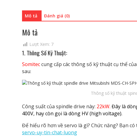
Mô tả
Đánh giá (0)
Mô tả
Lượt Xem:
7
1. Thông Số Kỹ Thuật:
Somitec
cung cấp các thông số kỹ thuật cụ thể củ
sau
:
Thông số kỹ thuật spin
Công suất của spindle drive này:
22kW.
Đây là dòng
400V, hay còn gọi là dòng HV (high voltage).
Để hiểu rõ hơn về servo là gì? Chức năng? Bạn có
servo-uy-tin-chat-luong