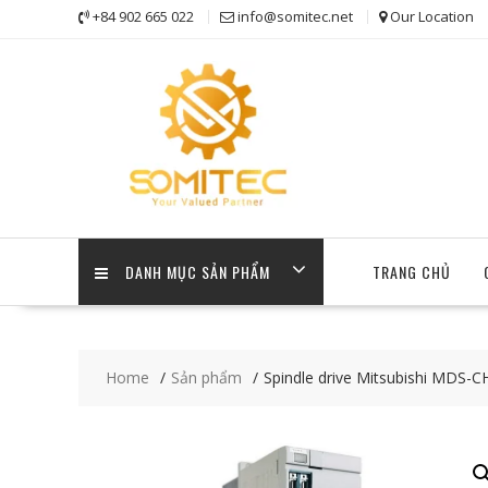
Skip
+84 902 665 022
info@somitec.net
Our Location
to
content
DANH MỤC SẢN PHẨM
TRANG CHỦ
Home
Sản phẩm
Spindle drive Mitsubishi MDS-