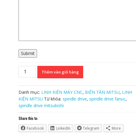
Submit
Spindle
Thêm vào giỏ hàng
drive
Mitsubishi
MDS-
Danh mục:
LINH KIỆN MÁY CNC
,
BIẾN TẦN MITSU
,
LINH
CH-
KIỆN MITSU
Từ khóa:
spindle drive
,
spindle drive fanuc
,
SPH-
spindle drive mitsubishi
260
Chính
Share this to:
Hãng
Facebook
LinkedIn
Telegram
More
số
lượng