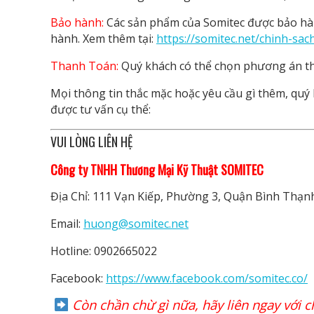
Bảo hành:
Các sản phẩm của Somitec được bảo hàn
hành. Xem thêm tại:
https://somitec.net/chinh-sa
Thanh Toán:
Quý khách có thể chọn phương án th
Mọi thông tin thắc mặc hoặc yêu cầu gì thêm, quý k
được tư vấn cụ thể:
VUI LÒNG LIÊN HỆ
Công ty TNHH Thương Mại Kỹ Thuật SOMITEC
Địa Chỉ: 111 Vạn Kiếp, Phường 3, Quận Bình Thạn
Email:
huong@somitec.net
Hotline: 0902665022
Facebook:
https://www.facebook.com/somitec.co/
Còn chần chừ gì nữa, hãy liên ngay với 