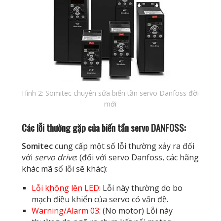
Hình 2: Somitec chuyên sửa biến tần servo Danfoss đời
mới
Các lỗi thường gặp của biến tần servo DANFOSS:
Somitec
cung cấp một số lỗi thường xảy ra đối
với
servo drive
: (đối với servo Danfoss, các hãng
khác mã số lỗi sẽ khác):
Lỗi không lên LED
: Lỗi này thường do bo
mạch điều khiển của servo có vấn đề.
Warning/Alarm 03
: (No motor) Lỗi này