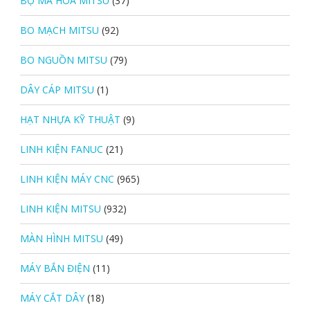
BỘ MÃ HOÁ MITSU
(37)
BO MẠCH MITSU
(92)
BO NGUỒN MITSU
(79)
DÂY CÁP MITSU
(1)
HẠT NHỰA KỸ THUẬT
(9)
LINH KIỆN FANUC
(21)
LINH KIỆN MÁY CNC
(965)
LINH KIỆN MITSU
(932)
MÀN HÌNH MITSU
(49)
MÁY BẮN ĐIỆN
(11)
MÁY CẮT DÂY
(18)