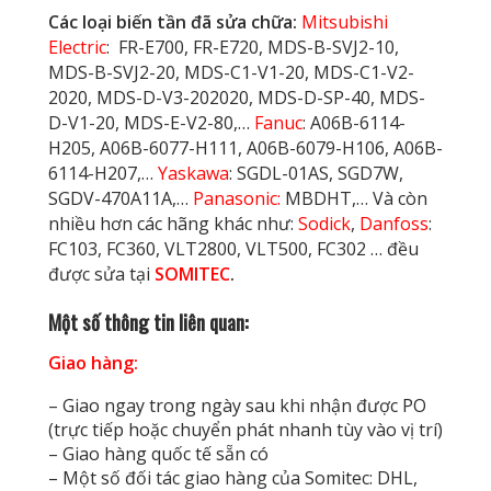
Các loại biến tần đã sửa chữa:
Mitsubishi
Electric
: FR-E700, FR-E720, MDS-B-SVJ2-10,
MDS-B-SVJ2-20, MDS-C1-V1-20, MDS-C1-V2-
2020, MDS-D-V3-202020, MDS-D-SP-40, MDS-
D-V1-20, MDS-E-V2-80,…
Fanuc
: A06B-6114-
H205, A06B-6077-H111, A06B-6079-H106, A06B-
6114-H207,…
Yaskawa
: SGDL-01AS, SGD7W,
SGDV-470A11A,…
Panasonic:
MBDHT,…
Và còn
nhiều hơn các hãng khác như:
Sodick
,
Danfoss
:
FC103, FC360, VLT2800, VLT500, FC302 … đều
được sửa tại
SOMITEC
.
Một số thông tin liên quan:
Giao hàng:
– Giao ngay trong ngày sau khi nhận được PO
(trực tiếp hoặc chuyển phát nhanh tùy vào vị trí)
– Giao hàng quốc tế sẵn có
– Một số đối tác giao hàng của Somitec: DHL,