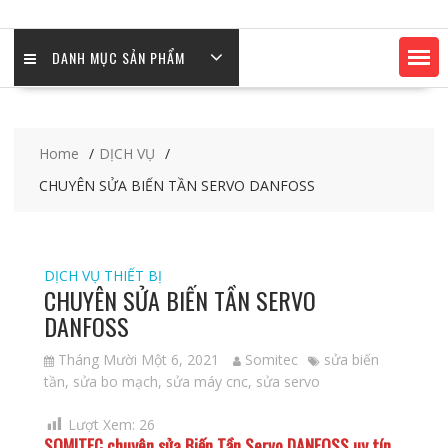
DANH MỤC SẢN PHẨM
Home
DỊCH VỤ
CHUYÊN SỬA BIẾN TẦN SERVO DANFOSS
DỊCH VỤ
THIẾT BỊ
CHUYÊN SỬA BIẾN TẦN SERVO
DANFOSS
Tháng Mười Một 6, 2021
Somitec
sửa biến
tần
,
sửa bo mạch
,
sửa máy cnc
,
sửa servo
Lượt Xem:
26
SOMITEC
chuyên sửa Biến Tần Servo DANFOSS uy tín,