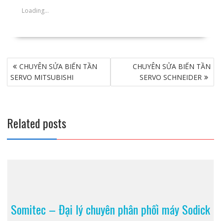
Loading...
Điều
CHUYÊN SỬA BIẾN TẦN
CHUYÊN SỬA BIẾN TẦN
hướng
SERVO MITSUBISHI
SERVO SCHNEIDER
bài
viết
Related posts
Somitec – Đại lý chuyên phân phối máy Sodick