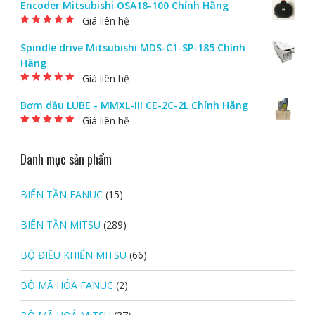
Encoder Mitsubishi OSA18-100 Chính Hãng
Giá liên hệ
Được xếp hạng
5.00
5 sao
Spindle drive Mitsubishi MDS-C1-SP-185 Chính
Hãng
Giá liên hệ
Được xếp hạng
5.00
5 sao
Bơm dầu LUBE - MMXL-III CE-2C-2L Chính Hãng
Giá liên hệ
Được xếp hạng
5.00
5 sao
Danh mục sản phẩm
BIẾN TẦN FANUC
(15)
BIẾN TẦN MITSU
(289)
BỘ ĐIỀU KHIỂN MITSU
(66)
BỘ MÃ HÓA FANUC
(2)