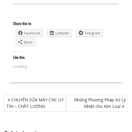
Share this to:
Facebook
LinkedIn
Telegram
More
Like this:
Loading...
Điều
CHUYÊN SỬA MÁY CNC UY
Những Phương Pháp Xử Lý
hướng
TÍN – CHẤT LƯỢNG
Nhiệt cho Kim Loại
bài
viết