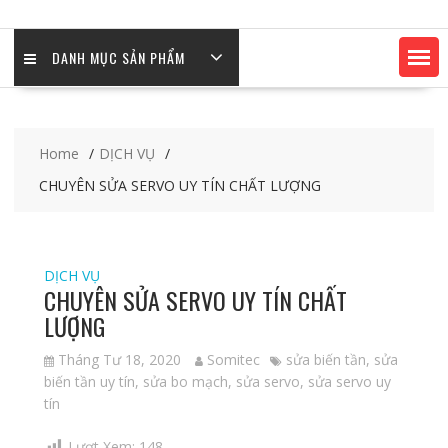
DANH MỤC SẢN PHẨM
Home
DỊCH VỤ
CHUYÊN SỬA SERVO UY TÍN CHẤT LƯỢNG
DỊCH VỤ
CHUYÊN SỬA SERVO UY TÍN CHẤT
LƯỢNG
Tháng Tư 18, 2020
Somitec
sửa biến tần
,
sửa
biến tần uy tín
,
sửa bo mạch
,
sửa servo
,
sửa servo uy
tín
Lượt Xem:
148