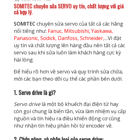
SOMITEC
chuyên sửa SERVO uy tín, chất lượng với giá
cả hợp lý
.
SOMITEC
chuyên sửa servo của tất cả các hãng
nổi tiếng như:
Fanuc, Mitsubishi, Yaskawa,
Panasonic, Sodick, Danfoss, Schneider,
…Vì đặt
uy tín và chất lượng lên hàng đầu nên tất cả các
servo sau khi sửa luôn làm khách hàng cực kỳ
hài lòng.
Để hiểu rõ hơn về servo và quy trình sửa chữa,
mời các bạn theo dõi cụ thể các phần bên dưới.
1. Servo drive là gì?
Servo drive
là một bộ khuếch đại điện tử hay
còn gọi chung là biến tần, vừa làm nhiệm vụ cấp
nguồn và tín hiệu ra điều khiển động cơ cũng
như nhận tín hiệu phản hồi từ encoder về.
2. Chức năng và phân loại của servo drive: