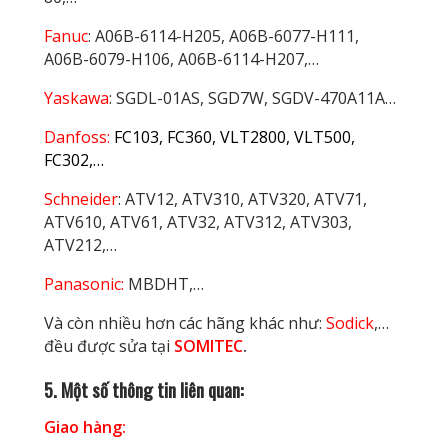
Fanuc
: A06B-6114-H205, A06B-6077-H111,
A06B-6079-H106, A06B-6114-H207,…
Yaskawa
: SGDL-01AS, SGD7W, SGDV-470A11A…
Danfoss:
FC103, FC360, VLT2800, VLT500,
FC302,…
Schneider
: ATV12, ATV310, ATV320, ATV71,
ATV610, ATV61, ATV32, ATV312, ATV303,
ATV212,…
Panasonic:
MBDHT,…
Và còn nhiều hơn các hãng khác như:
Sodick
,…
đều được sửa tại
SOMITEC
.
5. Một số thông tin liên quan:
Giao hàng: