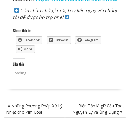
Còn chần chừ gì nữa, hãy liên ngay với chúng
tôi để được hỗ trợ nhé!
Share this to:
Facebook
LinkedIn
Telegram
More
Like this:
Loading...
Điều
Những Phương Pháp Xử Lý
Biến Tần là gì? Cấu Tạo,
hướng
Nhiệt cho Kim Loại
Nguyên Lý và Ứng Dụng
bài
viết