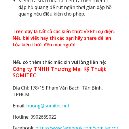
Kiểm tra sửa chữa cải tiến: cải tiến thiết bị
dập hồ quang để rút ngắn thời gian dập hồ
quang nếu điều kiện cho phép.
Trên đây là tất cả các kiến thức về khí cụ điện.
Nếu bài viết hay thì các bạn hãy share để lan
tỏa kiến thức đến mọi người.
Nếu có thêm thắc mắc xin vui lòng liên hệ:
Công ty TNHH Thương Mại Kỹ Thuật
SOMITEC
Địa Chỉ: 178/15 Phạm Văn Bạch, Tân Bình,
TPHCM
Email:
huong@somitec.net
Hotline: 0902665022
Facebook:
https://www.facebook.com/somitec.co/