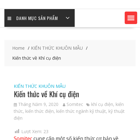
DANH MỤC SẢN PHẨM
Home
KIẾN THỨC KHUÔN MẪU
Kiến thức về Khí cụ điện
KIẾN THỨC KHUÔN MẪU
Kiến thức về Khí cụ điện
Tháng Năm 9, 2020
Somitec
khí cụ điện
,
kiến
thức
,
kiến thức điện
,
kiến thức ngành kỹ thuật
,
kỹ thuật
điện
Lượt Xem:
23
Somitec
cung cấp một số kiến thức cơ bản về