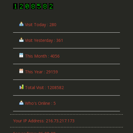
Visit Today : 280
Visit Yesterday : 361
This Month : 4056
This Year : 29159
Total Visit : 1208582
Who's Online : 5
Your IP Address: 216.73.217.173