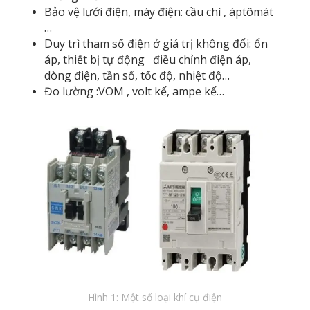
Bảo vệ lưới điện, máy điện: cầu chì , áptômát
…
Duy trì tham số điện ở giá trị không đổi: ổn
áp, thiết bị tự động điều chỉnh điện áp,
dòng điện, tần số, tốc độ, nhiệt độ…
Đo lường :VOM , volt kế, ampe kế…
Hình 1: Một số loại khí cụ điện