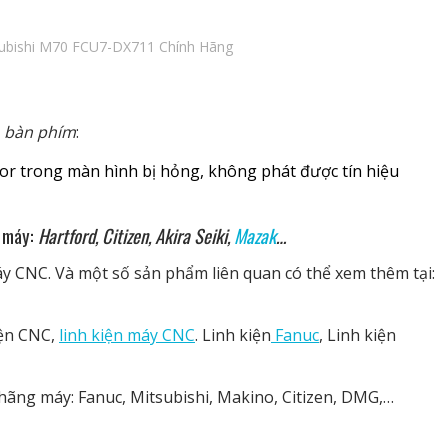
subishi M70 FCU7-DX711 Chính Hãng
i
bàn phím
:
tor trong màn hình bị hỏng, không phát được tín hiệu
ố máy:
Hartford, Citizen, Akira Seiki,
Mazak
…
y CNC. Và một số sản phẩm liên quan có thể xem thêm tại:
iện CNC,
linh kiện máy CNC
. Linh kiện
Fanuc
, Linh kiện
hãng máy: Fanuc, Mitsubishi, Makino, Citizen, DMG,…