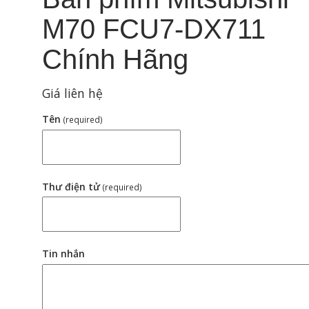
M70 FCU7-DX711
Chính Hãng
Giá liên hệ
Tên
(required)
Thư điện tử
(required)
Tin nhắn