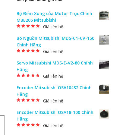
Bộ Đếm Xung của Motor Trục Chính
MBE205 Mitsubishi
Giá liên hệ
Được xếp hạng
5.00
5 sao
Bo Nguồn Mitsubishi MDS-C1-CV-150
Chính Hãng
Giá liên hệ
Được xếp hạng
5.00
5 sao
Servo Mitsubishi MDS-E-V2-80 Chính
Hãng
Giá liên hệ
Được xếp hạng
5.00
5 sao
Encoder Mitsubishi OSA104S2 Chính
Hãng
Giá liên hệ
Được xếp hạng
5.00
5 sao
Encoder Mitsubishi OSA18-100 Chính
Hãng
Giá liên hệ
Được xếp hạng
5.00
5 sao