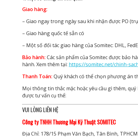
Giao hàng:
– Giao ngay trong ngày sau khi nhận được PO (trực
– Giao hàng quốc tế sẵn có
– Một số đối tác giao hàng của Somitec: DHL, FedEx
Bảo hành:
Các sản phẩm của Somitec được bảo hàn
hành. Xem thêm tại:
https://somitec.net/chinh-sa
Thanh Toán:
Quý khách có thể chọn phương án th
Mọi thông tin thắc mặc hoặc yêu cầu gì thêm, quý k
được tư vấn cụ thể:
VUI LÒNG LIÊN HỆ
Công ty TNHH Thương Mại Kỹ Thuật SOMITEC
Địa Chỉ: 178/15 Phạm Văn Bạch, Tân Bình, TPHCM