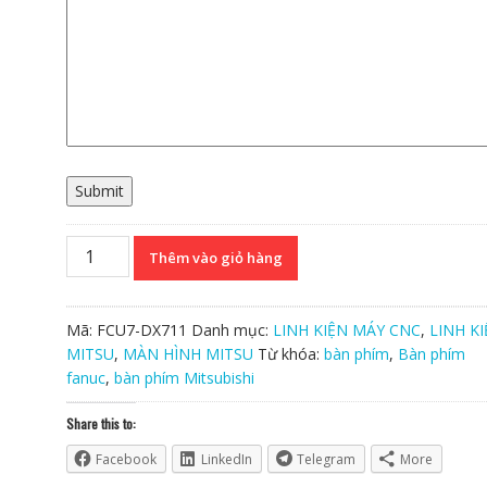
Submit
Bàn
Thêm vào giỏ hàng
phím
Mitsubishi
M70
Mã:
FCU7-DX711
Danh mục:
LINH KIỆN MÁY CNC
,
LINH K
FCU7-
MITSU
,
MÀN HÌNH MITSU
Từ khóa:
bàn phím
,
Bàn phím
DX711
fanuc
,
bàn phím Mitsubishi
Chính
Hãng
Share this to:
số
Facebook
LinkedIn
Telegram
More
lượng