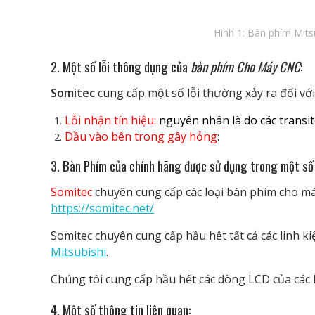
Hình 1: Bàn phím Mit
2. Một số lỗi thông dụng của
bàn phím Cho Máy CNC
:
Somitec
cung cấp một số lỗi thường xảy ra đối vớ
Lỗi nhận tín hiệu:
nguyên nhân là do các transi
Dầu vào bên trong gây hỏng
:
3. Bàn Phím của chính hãng được sử dụng trong một s
Somitec
chuyên cung cấp các loại bàn phím cho má
https://somitec.net/
Somitec chuyên cung cấp hầu hết tất cả các linh k
Mitsubishi
.
Chúng tôi cung cấp hầu hết các dòng LCD của các 
4. Một số thông tin liên quan
: