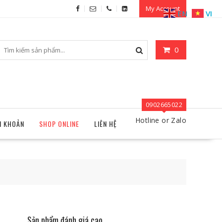
My Account
EN
VI
0
0902665022
Hotline or Zalo
I KHOẢN
SHOP ONLINE
LIÊN HỆ
Sản phẩm đánh giá cao