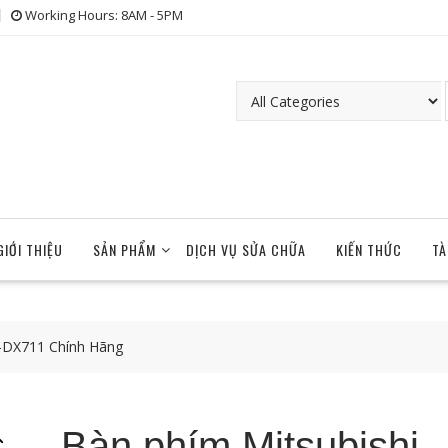
Working Hours: 8AM - 5PM
GIỚI THIỆU
SẢN PHẨM
DỊCH VỤ SỬA CHỮA
KIẾN THỨC
TÀ
-DX711 Chính Hãng
Bàn phím Mitsubishi