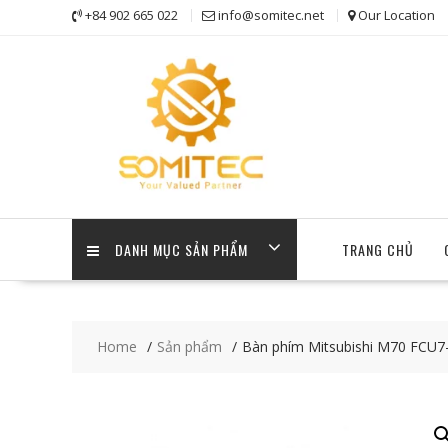
Skip
+84 902 665 022
info@somitec.net
Our Location
to
content
DANH MỤC SẢN PHẨM
TRANG CHỦ
Home
Sản phẩm
Bàn phím Mitsubishi M70 FCU7