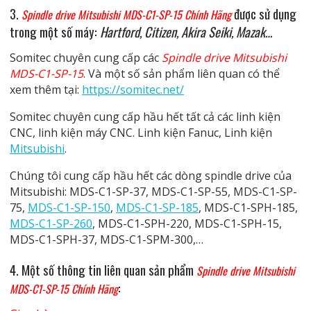
3.
được sử dụng
Spindle drive Mitsubishi MDS-C1-SP-15 Chính Hãng
trong một số máy:
Hartford, Citizen, Akira Seiki, Mazak…
Somitec chuyên cung cấp các
Spindle drive Mitsubishi
MDS-C1-SP-15
. Và một số sản phẩm liên quan có thể
xem thêm tại:
https://somitec.net/
Somitec chuyên cung cấp hầu hết tất cả các linh kiện
CNC, linh kiện máy CNC. Linh kiện Fanuc, Linh kiện
Mitsubishi
.
Chúng tôi cung cấp hầu hết các dòng spindle drive của
Mitsubishi: MDS-C1-SP-37, MDS-C1-SP-55, MDS-C1-SP-
75,
MDS-C1-SP-150
,
MDS-C1-SP-185
, MDS-C1-SPH-185,
MDS-C1-SP-260
, MDS-C1-SPH-220, MDS-C1-SPH-15,
MDS-C1-SPH-37, MDS-C1-SPM-300,…
4. Một số thông tin liên quan
sản phẩm
Spindle drive Mitsubishi
:
MDS-C1-SP-15 Chính Hãng