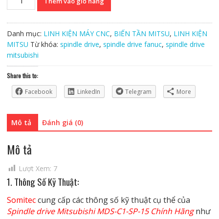
Thêm vào giỏ hàng
drive
Mitsubishi
MDS-
Danh mục:
LINH KIỆN MÁY CNC
,
BIẾN TẦN MITSU
,
LINH KIỆN
C1-
MITSU
Từ khóa:
spindle drive
,
spindle drive fanuc
,
spindle drive
SP-
mitsubishi
15
Chính
Share this to:
Hãng
Facebook
LinkedIn
Telegram
More
số
lượng
Mô tả
Đánh giá (0)
Mô tả
Lượt Xem:
7
1. Thông Số Kỹ Thuật:
Somitec
cung cấp các thông số kỹ thuật cụ thể của
Spindle drive Mitsubishi MDS-C1-SP-15 Chính Hãng
như