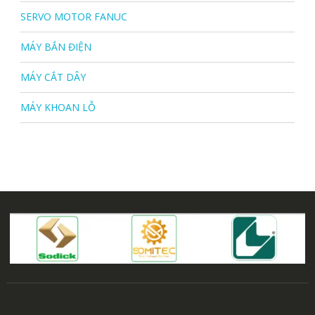
SERVO MOTOR FANUC
MÁY BẮN ĐIỆN
MÁY CẮT DÂY
MÁY KHOAN LỖ