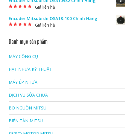
Encoder Mitsubishi OSA104S2 Chính Hãng
Giá liên hệ
Được xếp hạng
5.00
5 sao
Encoder Mitsubishi OSA18-100 Chính Hãng
Giá liên hệ
Được xếp hạng
5.00
5 sao
Danh mục sản phẩm
MÁY CÔNG CỤ
HẠT NHỰA KỸ THUẬT
MÁY ÉP NHỰA
DỊCH VỤ SỬA CHỮA
BO NGUỒN MITSU
BIẾN TẦN MITSU
SERVO MOTOR MITSU