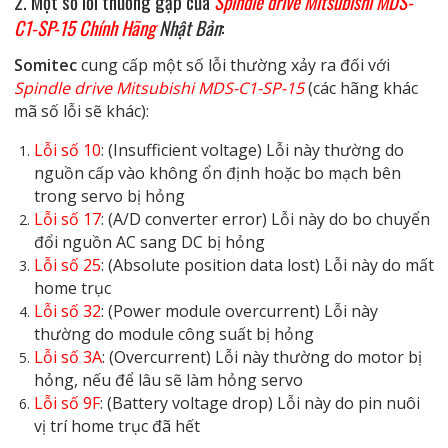
2. Một số lỗi thường gặp của
Spindle drive Mitsubishi MDS-
C1-SP-15 Chính Hãng
Nhật Bản
:
Somitec
cung cấp một số lỗi thường xảy ra đối với
Spindle drive Mitsubishi MDS-C1-SP-15
(các hãng khác
mã số lỗi sẽ khác):
Lỗi số 10
: (Insufficient voltage) Lỗi này thường do
nguồn cấp vào không ổn định hoặc bo mạch bên
trong servo bị hỏng
Lỗi số 17
: (A/D converter error) Lỗi này do bo chuyển
đổi nguồn AC sang DC bị hỏng
Lỗi số 25
: (Absolute position data lost) Lỗi này do mất
home trục
Lỗi số 32
: (Power module overcurrent) Lỗi này
thường do module công suất bị hỏng
Lỗi số 3A
: (Overcurrent) Lỗi này thường do motor bị
hỏng, nếu để lâu sẽ làm hỏng servo
Lỗi số 9F
: (Battery voltage drop) Lỗi này do pin nuôi
vị trí home trục đã hết