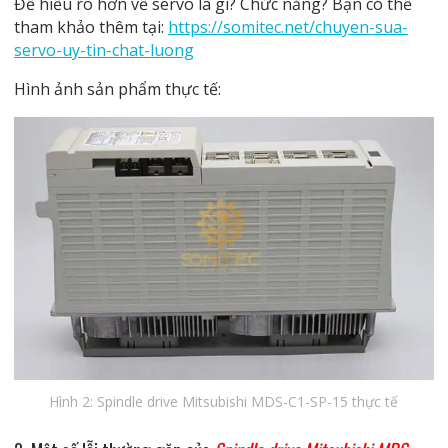
Để hiểu rõ hơn về servo là gì? Chức năng? Bạn có thể
tham khảo thêm tại:
https://somitec.net/chuyen-sua-
servo-uy-tin-chat-luong
Hình ảnh sản phẩm thực tế:
Hình 2: Spindle drive Mitsubishi MDS-C1-SP-15 thực tế