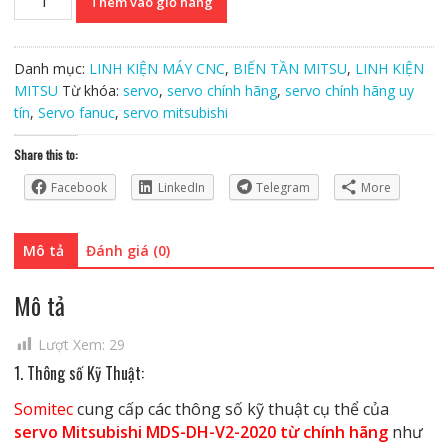
Thêm vào giỏ hàng
Mitsubishi
MDS-
DH-
Danh mục:
LINH KIỆN MÁY CNC
,
BIẾN TẦN MITSU
,
LINH KIỆN
V2-
MITSU
Từ khóa:
servo
,
servo chính hãng
,
servo chính hãng uy
2020
tín
,
Servo fanuc
,
servo mitsubishi
Chính
Hãng
Share this to:
số
Facebook
LinkedIn
Telegram
More
lượng
Mô tả
Đánh giá (0)
Mô tả
Lượt Xem:
29
1. Thông số Kỹ Thuật:
Somitec
cung cấp các thông số kỹ thuật cụ thể của
servo Mitsubishi MDS-DH-V2-2020 từ chính hãng
như