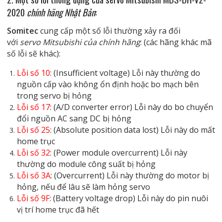
2020
chính hãng Nhật Bản
:
Somitec
cung cấp một số lỗi thường xảy ra đối
với
servo Mitsubishi của chính hãng
: (các hãng khác mã
số lỗi sẽ khác):
Lỗi số 10
: (Insufficient voltage) Lỗi này thường do
nguồn cấp vào không ổn định hoặc bo mạch bên
trong servo bị hỏng
Lỗi số 17
: (A/D converter error) Lỗi này do bo chuyển
đổi nguồn AC sang DC bị hỏng
Lỗi số 25
: (Absolute position data lost) Lỗi này do mất
home trục
Lỗi số 32
: (Power module overcurrent) Lỗi này
thường do module công suất bị hỏng
Lỗi số 3A
: (Overcurrent) Lỗi này thường do motor bị
hỏng, nếu để lâu sẽ làm hỏng servo
Lỗi số 9F
: (Battery voltage drop) Lỗi này do pin nuôi
vị trí home trục đã hết