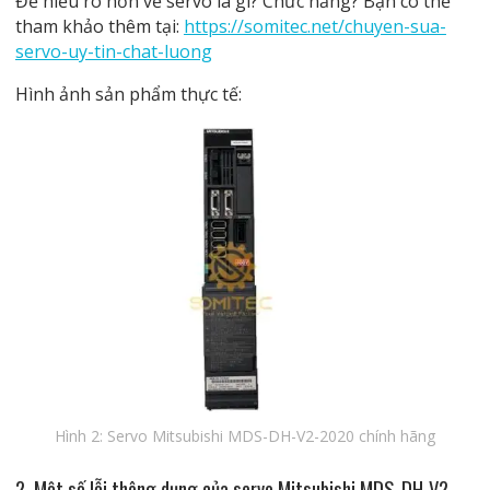
Để hiểu rõ hơn về servo là gì? Chức năng? Bạn có thể
tham khảo thêm tại:
https://somitec.net/chuyen-sua-
servo-uy-tin-chat-luong
Hình ảnh sản phẩm thực tế:
Hình 2: Servo Mitsubishi MDS-DH-V2-2020 chính hãng
2. Một số lỗi thông dụng của servo Mitsubishi MDS-DH-V2-