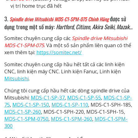
vị trí home trục đã hết
3.
được sử
Spindle drive Mitsubishi MDS-C1-SPM-075 Chính Hãng
dụng trong một số máy:
Hartford, Citizen, Akira Seiki, Mazak…
Somitec chuyên cung cấp các
Spindle drive Mitsubishi
MDS-C1-SPM-075
. Và một số sản phẩm liên quan có thể
xem thêm tại:
https://somitec.net/
Somitec chuyên cung cấp hầu hết tất cả các linh kiện
CNC, linh kiện máy CNC. Linh kiện Fanuc, Linh kiện
Mitsubishi
.
Chúng tôi cung cấp hầu hết các dòng spindle drive của
Mitsubishi:
MDS-C1-SP-37
,
MDS-C1-SP-55
,
MDS-C1-SP-
75
,
MDS-C1-SP-150
,
MDS-C1-SP-110
, MDS-C1-SPH-185,
MDS-C1-SP-260
, MDS-C1-SPH-220, MDS-C1-SPH-15,
MDS-C1-SPM-0750
,
MDS-C1-SPM-260
,
MDS-C1-SPM-
300