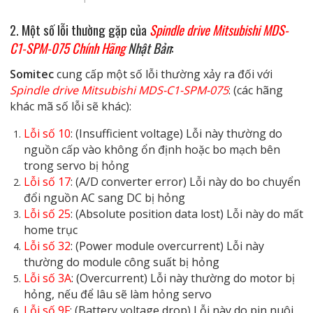
2. Một số lỗi thường gặp của
Spindle drive Mitsubishi MDS-
C1-SPM-075 Chính Hãng
Nhật Bản
:
Somitec
cung cấp một số lỗi thường xảy ra đối với
Spindle drive Mitsubishi MDS-C1-SPM-075
: (các hãng
khác mã số lỗi sẽ khác):
Lỗi số 10
: (Insufficient voltage) Lỗi này thường do
nguồn cấp vào không ổn định hoặc bo mạch bên
trong servo bị hỏng
Lỗi số 17
: (A/D converter error) Lỗi này do bo chuyển
đổi nguồn AC sang DC bị hỏng
Lỗi số 25
: (Absolute position data lost) Lỗi này do mất
home trục
Lỗi số 32
: (Power module overcurrent) Lỗi này
thường do module công suất bị hỏng
Lỗi số 3A
: (Overcurrent) Lỗi này thường do motor bị
hỏng, nếu để lâu sẽ làm hỏng servo
Lỗi số 9F
: (Battery voltage drop) Lỗi này do pin nuôi