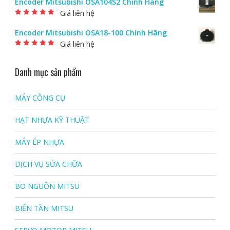
Encoder Mitsubishi OSA104S2 Chính Hãng
Giá liên hệ
Được xếp hạng
5.00
5 sao
Encoder Mitsubishi OSA18-100 Chính Hãng
Giá liên hệ
Được xếp hạng
5.00
5 sao
Danh mục sản phẩm
MÁY CÔNG CỤ
HẠT NHỰA KỸ THUẬT
MÁY ÉP NHỰA
DỊCH VỤ SỬA CHỮA
BO NGUỒN MITSU
BIẾN TẦN MITSU