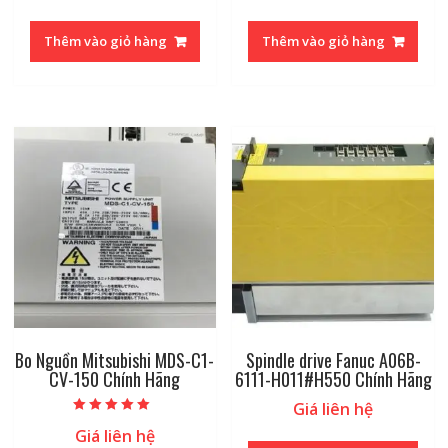
Thêm vào giỏ hàng
Thêm vào giỏ hàng
Bo Nguồn Mitsubishi MDS-C1-
Spindle drive Fanuc A06B-
CV-150 Chính Hãng
6111-H011#H550 Chính Hãng
Giá liên hệ
Được xếp hạng
Giá liên hệ
5.00
5 sao