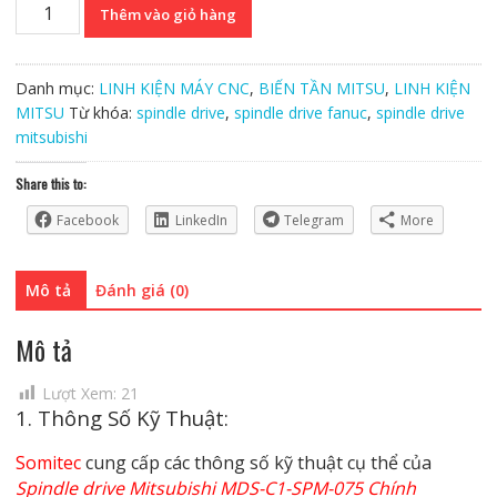
Spindle
Thêm vào giỏ hàng
drive
Mitsubishi
MDS-
Danh mục:
LINH KIỆN MÁY CNC
,
BIẾN TẦN MITSU
,
LINH KIỆN
C1-
MITSU
Từ khóa:
spindle drive
,
spindle drive fanuc
,
spindle drive
SPM-
mitsubishi
075
Chính
Share this to:
Hãng
Facebook
LinkedIn
Telegram
More
số
lượng
Mô tả
Đánh giá (0)
Mô tả
Lượt Xem:
21
1. Thông Số Kỹ Thuật:
Somitec
cung cấp các thông số kỹ thuật cụ thể của
Spindle drive Mitsubishi MDS-C1-SPM-075 Chính