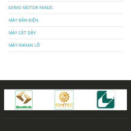
SERVO MOTOR FANUC
MÁY BẮN ĐIỆN
MÁY CẮT DÂY
MÁY KHOAN LỖ