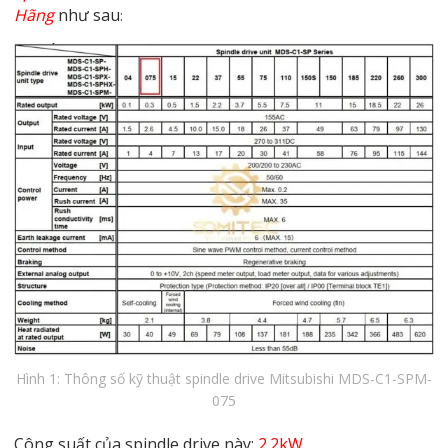
Hãng
như sau
:
Hình 1: Thông số kỹ thuật spindle drive Mitsubishi MDS-C1-SPM-
075
Công suất của spindle drive này:
2.2kW